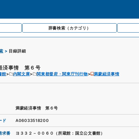
辞書検索
（カテゴリ）
索
目録詳細
経済事情 第６号
書館
内閣文庫
関東都督府・関東庁刊行物
満蒙経済事情
満蒙経済事情 第６号
ード
A06033518200
請求番
ヨ３３２－００６０（所蔵館：国立公文書館）