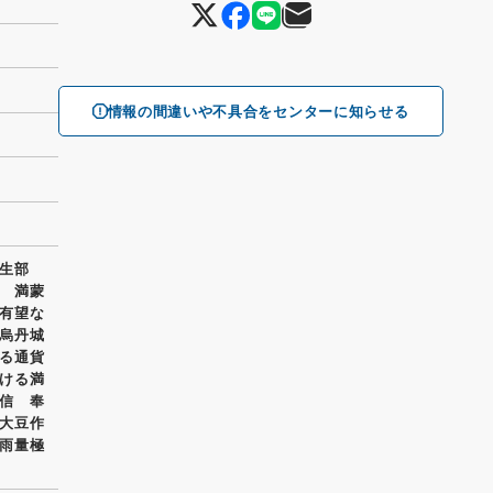
情報の間違いや不具合をセンターに知らせる
民生部
 満蒙
有望な
烏丹城
る通貨
ける満
信 奉
大豆作
雨量極