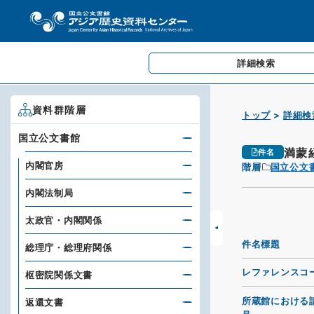
詳細検索
資料群階層
トップ
詳細検
国立公文書館
満蒙
件名
内閣官房
階層
国立公文
内閣法制局
太政官・内閣関係
件名標題
総理庁・総理府関係
レファレンスコ
枢密院関係文書
所蔵館における
返還文書