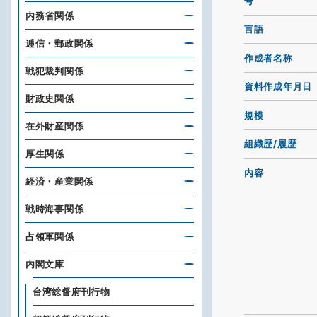
号
内務省関係
言語
逓信・郵政関係
作成者名称
戦犯裁判関係
資料作成年月日
財政史関係
規模
在外財産関係
組織歴/履歴
厚生関係
内容
経済・産業関係
戦時海事関係
占領軍関係
内閣文庫
台湾総督府刊行物