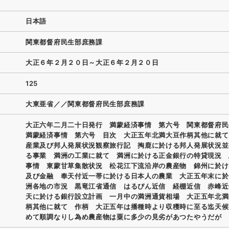
日本語
関東都督府民生部庶務課
大正６年２月２０日～大正６年２月２０日
125
大東亜省／／関東都督府民生部庶務課
大正六年二月二十日発行 満蒙経済事情 第六号 関東都督府
満蒙経済事情 第六号 目次 大正五年北満大豆作柄其他に就て
産業及び邦人発展状況観察旅行記 掏鹿に於ける邦人発展状況並
る事業 満洲の工業に就て 満洲に於ける正金銀行の特貸現況 
事情 東蒙甘草集散状況 松花江下流沿岸の農産物 錦州に於け
及び金融 奉天付近一帯に於ける日本人の農業 大正五年末に於
洲各地の市況 黒竜江省通信 はるぴん近信 経棚近信 赤峰近
天に於ける銀行設立計画 一月中の満洲通貨相場 大正五年北満
柄其他に就て 作柄 大正五年は播種時より収穫時に至る迄天候
めて順調なりし為め農産物は粟に多少の見劣があつたやうだが