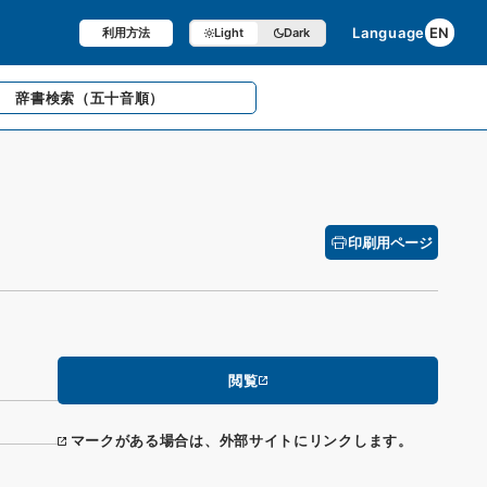
Language
EN
利用方法
Light
Dark
辞書検索
（五十音順）
印刷用ページ
閲覧
マークがある場合は、外部サイトにリンクします。