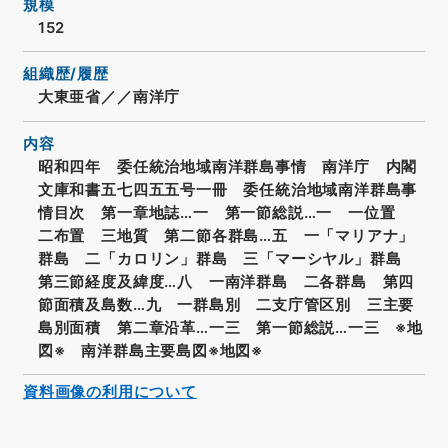
規模
152
組織歴/履歴
大東亜省／／南洋庁
内容
昭和四年 委任統治地域南洋群島事情 南洋庁 内閣
文庫和書五七四五五号一冊 委任統治地域南洋群島事
情目次 第一章地誌…一 第一節総説…一 一位置
二布置 三地質 第二節各群島…五 一「マリアナ」
群島 二「カロリン」群島 三「マーシヤル」群島
第三節経度及緯度…八 一南洋群島 二各群島 第四
節面積及島数…九 一群島別 二支庁管区別 三主要
島別面積 第二章沿革…一三 第一節総説…一三 ※地
図※ 南洋群島主要島図※地図※
資料画像の利用について