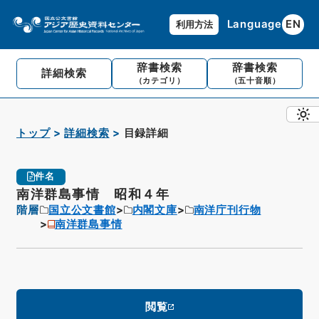
Language
EN
利用方法
辞書検索
辞書検索
詳細検索
（カテゴリ）
（五十音順）
トップ
詳細検索
目録詳細
件名
南洋群島事情 昭和４年
階層
国立公文書館
内閣文庫
南洋庁刊行物
南洋群島事情
閲覧