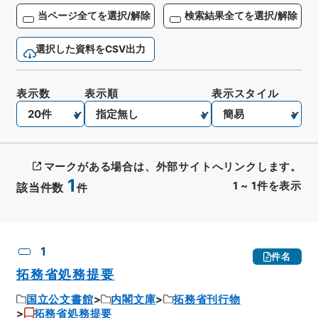
当ページ全てを選択/解除
検索結果全てを選択/解除
選択した資料をCSV出力
表示数
表示順
表示スタイル
マークがある場合は、外部サイトへリンクします。
1
1
~
1
件を表示
該当件数
件
CSV出力
No.
概要情報
画像等
1
件名
拓務省処務提要
国立公文書館
内閣文庫
拓務省刊行物
拓務省処務提要