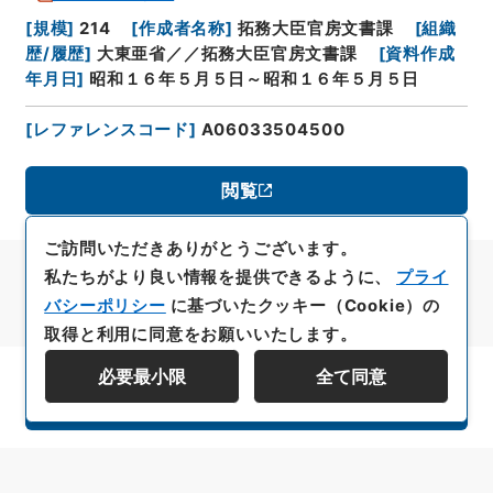
[
規模
]
214
[
作成者名称
]
拓務大臣官房文書課
[
組織
歴/履歴
]
大東亜省／／拓務大臣官房文書課
[
資料作成
年月日
]
昭和１６年５月５日～昭和１６年５月５日
[
レファレンスコード
]
A06033504500
閲覧
ご訪問いただきありがとうございます。
私たちがより良い情報を提供できるように、
プライ
バシーポリシー
に基づいたクッキー（Cookie）の
取得と利用に同意をお願いいたします。
必要最小限
全て同意
資料群階層を表示する
All rights reserved/Copyright©