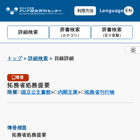
Language
EN
利用方法
辞書検索
辞書検索
詳細検索
（カテゴリ）
（五十音順）
トップ
詳細検索
目録詳細
簿冊
拓務省処務提要
階層
国立公文書館
内閣文庫
拓務省刊行物
簿冊標題
拓務省処務提要