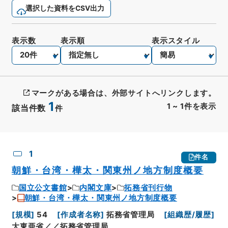
選択した資料をCSV出力
表示数
表示順
表示スタイル
マークがある場合は、外部サイトへリンクします。
1
1
~
1
件を表示
該当件数
件
CSV出力
No.
概要情報
画像等
1
件名
朝鮮・台湾・樺太・関東州ノ地方制度概要
国立公文書館
内閣文庫
拓務省刊行物
朝鮮・台湾・樺太・関東州ノ地方制度概要
[
規模
]
54
[
作成者名称
]
拓務省管理局
[
組織歴/履歴
]
大東亜省／／拓務省管理局