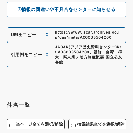
情報の間違いや不具合をセンターに知らせる
https://www.jacar.archives.go.j
URIをコピー
p/das/meta/A06033504200
JACAR(アジア歴史資料センター)
Re
f.
A06033504200
、
朝鮮・台湾・樺
引用例をコピー
太・関東州ノ地方制度概要
(
国立公文
書館
)
件名一覧
当ページ全てを選択/解除
検索結果全てを選択/解除