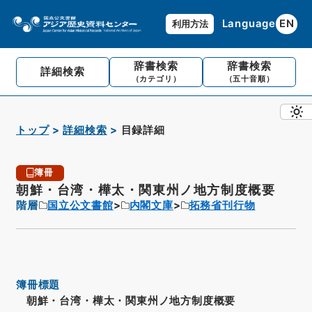
Language
EN
利用方法
辞書検索
辞書検索
詳細検索
（カテゴリ）
（五十音順）
トップ
詳細検索
目録詳細
簿冊
朝鮮・台湾・樺太・関東州ノ地方制度概要
階層
国立公文書館
内閣文庫
拓務省刊行物
簿冊標題
朝鮮・台湾・樺太・関東州ノ地方制度概要