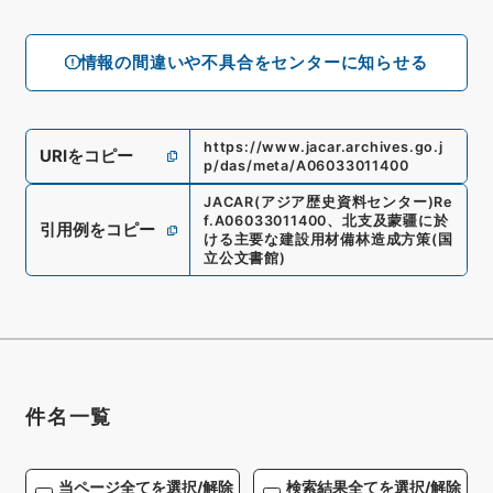
情報の間違いや不具合をセンターに知らせる
https://www.jacar.archives.go.j
URIをコピー
p/das/meta/A06033011400
JACAR(アジア歴史資料センター)
Re
f.
A06033011400
、
北支及蒙疆に於
引用例をコピー
ける主要な建設用材備林造成方策
(
国
立公文書館
)
件名一覧
当ページ全てを選択/解除
検索結果全てを選択/解除