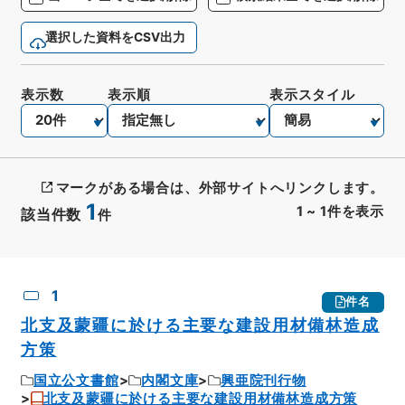
選択した資料をCSV出力
表示数
表示順
表示スタイル
マークがある場合は、外部サイトへリンクします。
1
1
~
1
件を表示
該当件数
件
CSV出力
No.
概要情報
画像等
1
件名
北支及蒙疆に於ける主要な建設用材備林造成
方策
国立公文書館
内閣文庫
興亜院刊行物
北支及蒙疆に於ける主要な建設用材備林造成方策