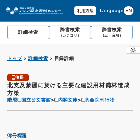
Language
EN
利用方法
辞書検索
辞書検索
詳細検索
（カテゴリ）
（五十音順）
トップ
詳細検索
目録詳細
簿冊
北支及蒙疆に於ける主要な建設用材備林造成
方策
階層
国立公文書館
内閣文庫
興亜院刊行物
簿冊標題