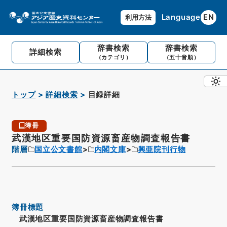
Language
EN
利用方法
辞書検索
辞書検索
詳細検索
（カテゴリ）
（五十音順）
トップ
詳細検索
目録詳細
簿冊
武漢地区重要国防資源畜産物調査報告書
階層
国立公文書館
内閣文庫
興亜院刊行物
簿冊標題
武漢地区重要国防資源畜産物調査報告書