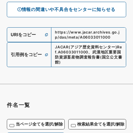
情報の間違いや不具合をセンターに知らせる
https://www.jacar.archives.go.j
URIをコピー
p/das/meta/A06033011000
JACAR(アジア歴史資料センター)
Re
f.
A06033011000
、
武漢地区重要国
引用例をコピー
防資源畜産物調査報告書
(
国立公文書
館
)
件名一覧
当ページ全てを選択/解除
検索結果全てを選択/解除