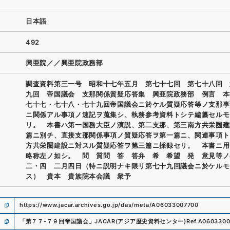
日本語
492
興亜院／／興亜院政務部
調査資料第三一号 昭和十七年五月 第七十七回 第七十八回 
九回 帝国議会 支那関係質疑応答集 興亜院政務部 例言 本
七十七・七十八・七十九回帝国議会ニ於ケル質疑応答等ノ支那事
ニ関係アル事項ノ速記ヲ蒐集シ、執務参考資料トシテ編纂セルモ
リ。 本書ハ第一国務大臣ノ演説、第二支那、第三南方共栄圏建
篇ニ別チ、直接支那関係事項ノ質疑応答ヲ第一篇ニ、関連事項ト
方共栄圏建設ニ対スル質疑応答ヲ第三篇ニ採録セリ。 本書ニ用
略称左ノ如シ。 問 質問 答 答弁 希 希望 発 意見等
二・四 二月四日（特ニ説明ナキ限リ第七十九回議会ニ於ケルモ
ス） 貴本 貴族院本会議 衆予
https://www.jacar.archives.go.jp/das/meta/A06033007700
「
第７７-７９回帝国議会
」
JACAR(アジア歴史資料センター)
Ref.
A0603300