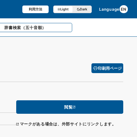
Language
EN
利用方法
Light
Dark
辞書検索
（五十音順）
印刷用ページ
閲覧
マークがある場合は、外部サイトにリンクします。