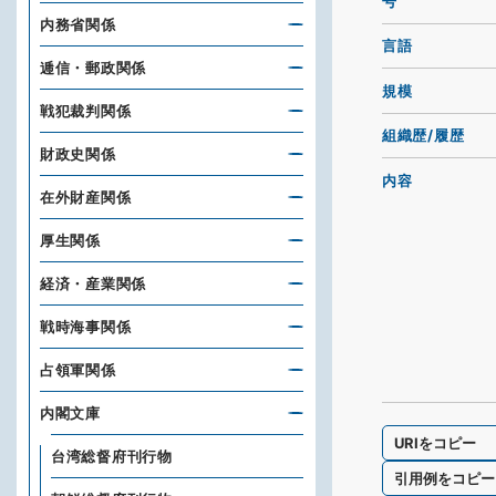
号
内務省関係
言語
逓信・郵政関係
規模
戦犯裁判関係
組織歴/履歴
財政史関係
内容
在外財産関係
厚生関係
経済・産業関係
戦時海事関係
占領軍関係
内閣文庫
URIをコピー
台湾総督府刊行物
引用例をコピー