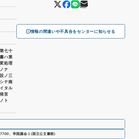
情報の間違いや不具合をセンターに知らせる
第七十
書ハ第
変処理
ノナ
設ノ三
シテ南
イタル
ノ発言
ノト
7700
、
帝国議会１
(
国立公文書館
)