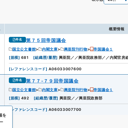
.
概要情報
第７５回帝国議会
件名
国立公文書館
内閣文庫
興亜院刊行物
帝国議会１
[
規模
]
681
[
組織歴/履歴
]
興亜院／／興亜院政務部／／内閣官房
[
レファレンスコード
]
A06033007600
第７７-７９回帝国議会
件名
国立公文書館
内閣文庫
興亜院刊行物
帝国議会１
[
規模
]
492
[
組織歴/履歴
]
興亜院／／興亜院政務部
[
レファレンスコード
]
A06033007700
報を
ー