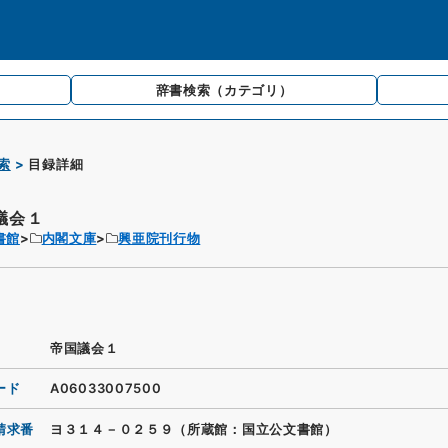
辞書検索
（カテゴリ）
索
目録詳細
議会１
書館
内閣文庫
興亜院刊行物
帝国議会１
ード
A06033007500
請求番
ヨ３１４－０２５９（所蔵館：国立公文書館）