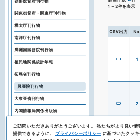
朝鮮総督府刊行物
1
~
2
件を表示
関東都督府・関東庁刊行物
樺太庁刊行物
CSV出力
No
南洋庁刊行物
満洲国国務院刊行物
1
植民地関係統計年報
拓務省刊行物
興亜院刊行物
大東亜省刊行物
2
内閣情報局関係出版物
企画院刊行物
ご訪問いただきありがとうございます。
私たちがより良い情
提供できるように、
プライバシーポリシー
に基づいたクッキ
外務省外交史料館