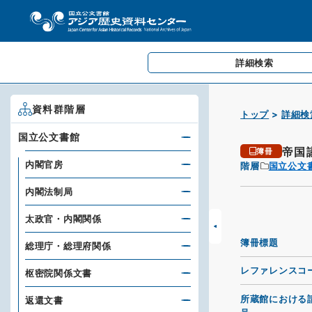
詳細検索
資料群階層
トップ
詳細検
国立公文書館
帝国
簿冊
内閣官房
階層
国立公文
内閣法制局
太政官・内閣関係
簿冊標題
総理庁・総理府関係
レファレンスコ
枢密院関係文書
所蔵館における
返還文書