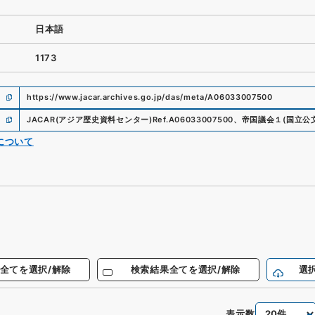
日本語
1173
https://www.jacar.archives.go.jp/das/meta/A06033007500
JACAR(アジア歴史資料センター)
Ref.
A06033007500
、
帝国議会１
(
国立公
について
全てを選択/解除
検索結果全てを選択/解除
選
表示数