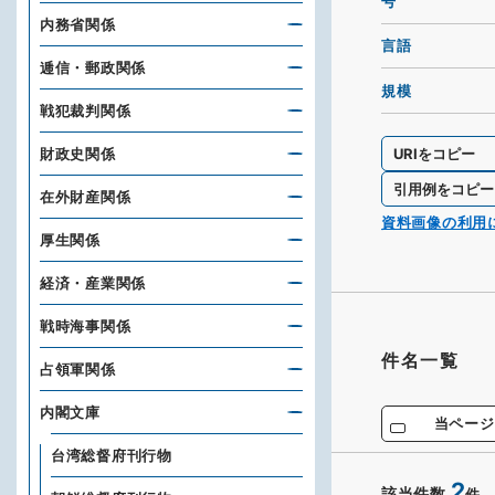
号
内務省関係
言語
逓信・郵政関係
規模
戦犯裁判関係
URIをコピー
財政史関係
引用例をコピー
在外財産関係
資料画像の利用
厚生関係
経済・産業関係
戦時海事関係
件名一覧
占領軍関係
内閣文庫
当ページ
台湾総督府刊行物
2
該当件数
件