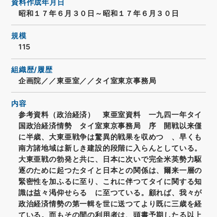
資料作成年月日
昭和１７年６月３０日～昭和１７年６月３０日
規模
115
組織歴/履歴
企画院／／東亜室／／タイ室東京事務局
内容
参考資料（政治経済） 東亜室資料 一九四一年タイ
国政治経済情勢 タイ室東京事務局 序 開戦以来僅
に半歳、大東亜戦争は驚異的戦果を収めつゝ、早くも
南方諸地域は新しき建設的段階に入らんとしている。
大東亜戦の勃発と共に、日本に次いで完全米英勢力駆
逐のために起つたタイと日本との関係は、爾来一層の
緊密性を加ふるに至り、これに伴つてタイに関する知
識は益々渇仰せらるゝに至つている。顧れば、我々が
政治経済情勢の第一輯を世に送つてより既に三歳を経
ている。而もその間の利用者は、頭書予期したる以上