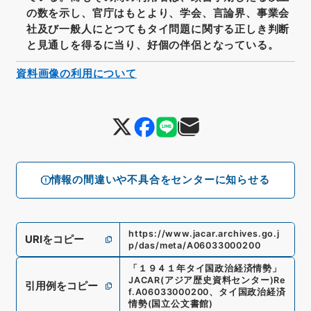
の数を示し、官庁はもとより、学会、言論界、事業会
社及び一般人にとつてもタイ問題に関する正しき判断
と見通しを得るに当り、好個の伴侶となっている。
資料画像の利用について
情報の間違いや不具合をセンターに知らせる
https://www.jacar.archives.go.j
URIをコピー
p/das/meta/A06033000200
「
１９４１年タイ国政治経済情勢
」
JACAR(アジア歴史資料センター)
Re
引用例をコピー
f.
A06033000200
、
タイ国政治経済
情勢
(
国立公文書館
)