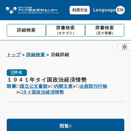
Language
EN
利用方法
辞書検索
辞書検索
詳細検索
（カテゴリ）
（五十音順）
トップ
詳細検索
目録詳細
件名
１９４１年タイ国政治経済情勢
階層
国立公文書館
内閣文庫
企画院刊行物
タイ国政治経済情勢
閲覧