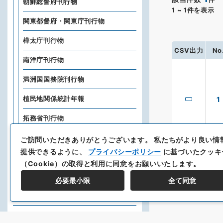
朝鮮総督府刊行物
1
~
1
件を表示
関東都督府・関東庁刊行物
樺太庁刊行物
CSV出力
No
南洋庁刊行物
満洲国国務院刊行物
植民地関係統計年報
1
拓務省刊行物
興亜院刊行物
ご訪問いただきありがとうございます。
私たちがより良い情
提供できるように、
プライバシーポリシー
に基づいたクッキ
大東亜省刊行物
（Cookie）の取得と利用に同意をお願いいたします。
内閣情報局関係出版物
必要最小限
全て同意
企画院刊行物
外務省外交史料館