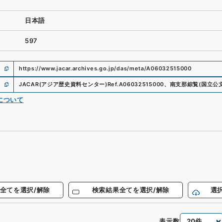
日本語
597
https://www.jacar.archives.go.jp/das/meta/A06032515000
JACAR(アジア歴史資料センター)
Ref.
A06032515000
、
南支那綜覧
(
国立公
について
全てを選択/解除
検索結果全てを選択/解除
選
表示数