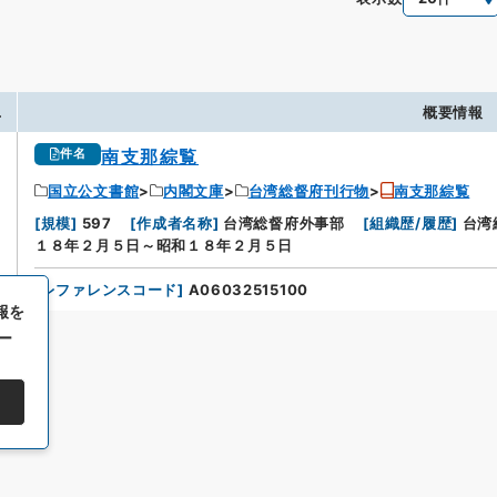
.
概要情報
南支那綜覧
件名
国立公文書館
内閣文庫
台湾総督府刊行物
南支那綜覧
[
規模
]
597
[
作成者名称
]
台湾総督府外事部
[
組織歴/履歴
]
台湾
１８年２月５日～昭和１８年２月５日
[
レファレンスコード
]
A06032515100
報を
ー
All rights reserved/Copyright©
Japan Center for Asian Historical Record