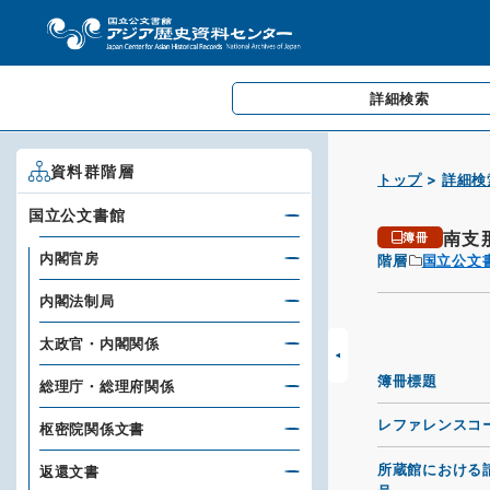
詳細検索
資料群階層
トップ
詳細検
国立公文書館
南支
簿冊
内閣官房
階層
国立公文
内閣法制局
太政官・内閣関係
簿冊標題
総理庁・総理府関係
レファレンスコ
枢密院関係文書
所蔵館における
返還文書