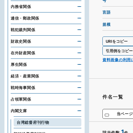
号
内務省関係
言語
逓信・郵政関係
規模
戦犯裁判関係
URIをコピー
財政史関係
引用例をコピー
在外財産関係
資料画像の利用
厚生関係
経済・産業関係
戦時海事関係
件名一覧
占領軍関係
内閣文庫
当ページ
台湾総督府刊行物
1
該当件数
件