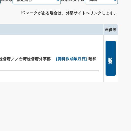
マークがある場合は、外部サイトへリンクします。
画像等
閲覧
総督府／／台湾総督府外事部
[
資料作成年月日
]
昭和
s