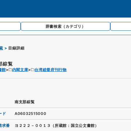
辞書検索
（カテゴリ）
索
目録詳細
那綜覧
書館
内閣文庫
台湾総督府刊行物
南支那綜覧
ード
A06032515000
請求番
ヨ２２２－００１３（所蔵館：国立公文書館）