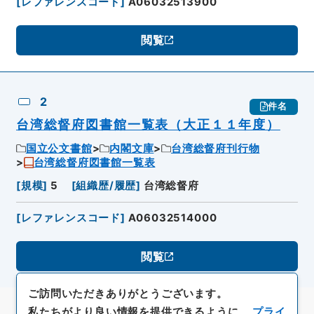
[
レファレンスコード
]
A06032513900
閲覧
2
件名
台湾総督府図書館一覧表（大正１１年度）
国立公文書館
内閣文庫
台湾総督府刊行物
台湾総督府図書館一覧表
[
規模
]
5
[
組織歴/履歴
]
台湾総督府
[
レファレンスコード
]
A06032514000
閲覧
ご訪問いただきありがとうございます。
私たちがより良い情報を提供できるように、
プライ