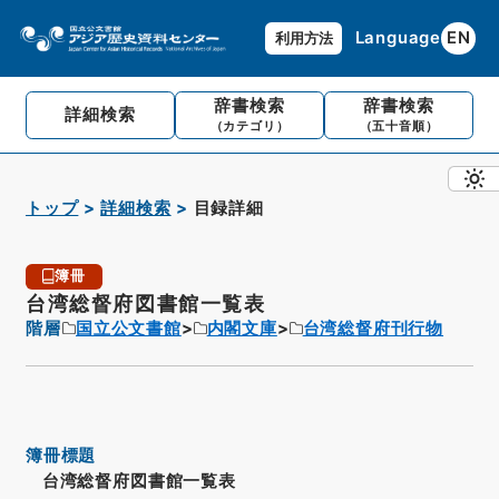
Language
EN
利用方法
辞書検索
辞書検索
詳細検索
（カテゴリ）
（五十音順）
トップ
詳細検索
目録詳細
簿冊
台湾総督府図書館一覧表
階層
国立公文書館
内閣文庫
台湾総督府刊行物
簿冊標題
台湾総督府図書館一覧表