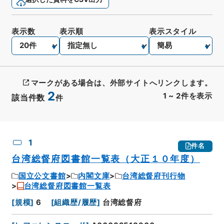
表示数
表示順
表示スタイル
マークがある場合は、外部サイトへリンクします。
2
1
~
2
件を表示
該当件数
件
CSV出力
No.
概要情報
画像等
1
件名
台湾総督府図書館一覧表（大正１０年度）
国立公文書館
内閣文庫
台湾総督府刊行物
台湾総督府図書館一覧表
[
規模
]
6
[
組織歴/履歴
]
台湾総督府