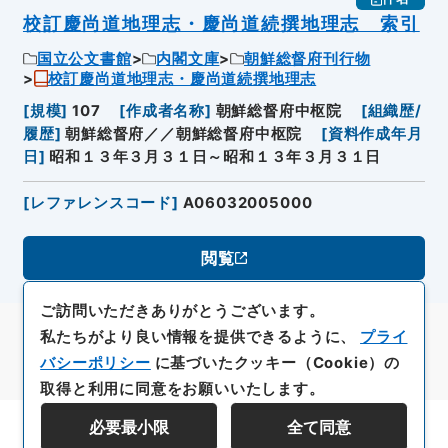
校訂慶尚道地理志・慶尚道続撰地理志 索引
国立公文書館
内閣文庫
朝鮮総督府刊行物
校訂慶尚道地理志・慶尚道続撰地理志
[
規模
]
107
[
作成者名称
]
朝鮮総督府中枢院
[
組織歴/
履歴
]
朝鮮総督府／／朝鮮総督府中枢院
[
資料作成年月
日
]
昭和１３年３月３１日～昭和１３年３月３１日
[
レファレンスコード
]
A06032005000
閲覧
ご訪問いただきありがとうございます。
私たちがより良い情報を提供できるように、
プライ
バシーポリシー
に基づいたクッキー（Cookie）の
取得と利用に同意をお願いいたします。
必要最小限
全て同意
資料群階層を表示する