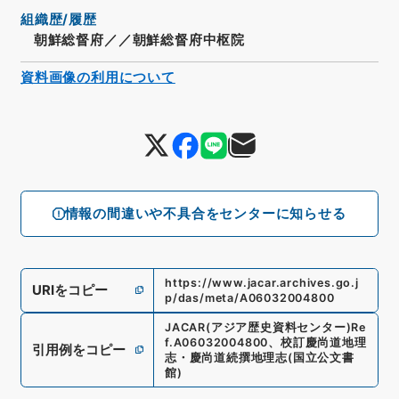
組織歴/履歴
朝鮮総督府／／朝鮮総督府中枢院
資料画像の利用について
情報の間違いや不具合をセンターに知らせる
https://www.jacar.archives.go.j
URIをコピー
p/das/meta/A06032004800
JACAR(アジア歴史資料センター)
Re
f.
A06032004800
、
校訂慶尚道地理
引用例をコピー
志・慶尚道続撰地理志
(
国立公文書
館
)