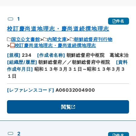
CSV出力
No.
概要情報
画像等
1
件名
校訂慶尚道地理志・慶尚道続撰地理志
国立公文書館
内閣文庫
朝鮮総督府刊行物
校訂慶尚道地理志・慶尚道続撰地理志
[
規模
]
234
[
作成者名称
]
朝鮮総督府中枢院 葛城末治
[
組織歴/履歴
]
朝鮮総督府／／朝鮮総督府中枢院
[
資料
作成年月日
]
昭和１３年３月３１日～昭和１３年３月３
１日
[
レファレンスコード
]
A06032004900
閲覧
2
件名