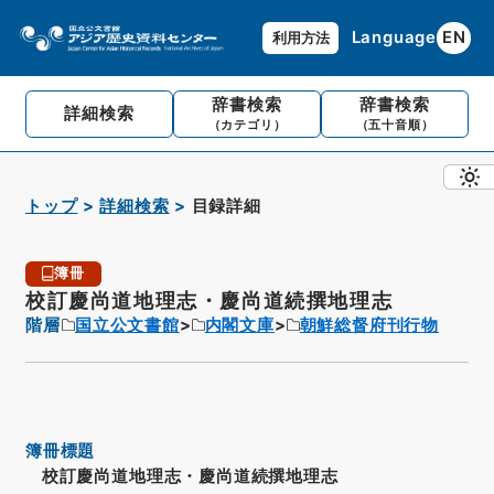
Language
EN
利用方法
辞書検索
辞書検索
詳細検索
（カテゴリ）
（五十音順）
トップ
詳細検索
目録詳細
簿冊
校訂慶尚道地理志・慶尚道続撰地理志
階層
国立公文書館
内閣文庫
朝鮮総督府刊行物
簿冊標題
校訂慶尚道地理志・慶尚道続撰地理志