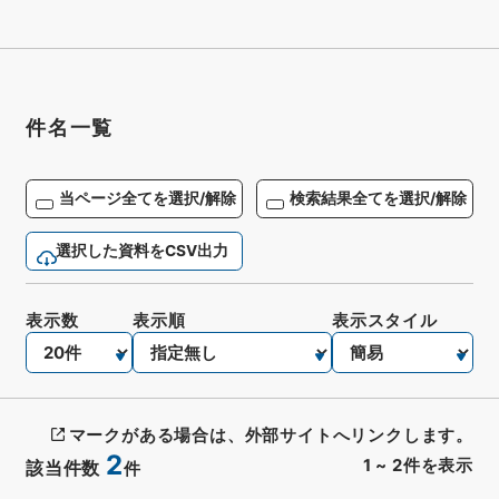
件名一覧
当ページ全てを選択/解除
検索結果全てを選択/解除
選択した資料をCSV出力
表示数
表示順
表示スタイル
マークがある場合は、外部サイトへリンクします。
2
1
~
2
件を表示
該当件数
件