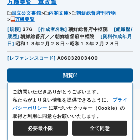
万機要覧 軍政篇
国立公文書館
内閣文庫
朝鮮総督府刊行物
万機要覧
[
規模
]
376
[
作成者名称
]
朝鮮総督府中枢院
[
組織歴/
履歴
]
朝鮮総督府／／朝鮮総督府中枢院
[
資料作成年月
日
]
昭和１３年２月２８日～昭和１３年２月２８日
[
レファレンスコード
]
A06032003400
閲覧
ご訪問いただきありがとうございます。
私たちがより良い情報を提供できるように、
プライ
バシーポリシー
に基づいたクッキー（Cookie）の
取得と利用に同意をお願いいたします。
必要最小限
全て同意
資料群階層を表示する