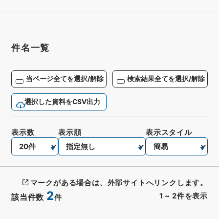
件名一覧
当ページ全てを選択/解除
検索結果全てを選択/解除
選択した資料をCSV出力
表示数
表示順
表示スタイル
マークがある場合は、外部サイトへリンクします。
2
1
~
2
件を表示
該当件数
件