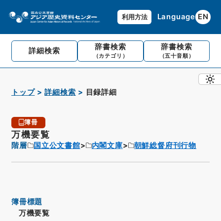
Language
EN
利用方法
辞書検索
辞書検索
詳細検索
（カテゴリ）
（五十音順）
トップ
詳細検索
目録詳細
簿冊
万機要覧
階層
国立公文書館
内閣文庫
朝鮮総督府刊行物
簿冊標題
万機要覧