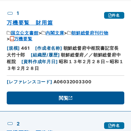
CSV出力
No.
概要情報
画像等
1
件名
万機要覧 財用篇
国立公文書館
内閣文庫
朝鮮総督府刊行物
万機要覧
[
規模
]
461
[
作成者名称
]
朝鮮総督府中枢院書記官長
大竹十郎
[
組織歴/履歴
]
朝鮮総督府／／朝鮮総督府中
枢院
[
資料作成年月日
]
昭和１３年２月２８日～昭和１
３年２月２８日
[
レファレンスコード
]
A06032003300
閲覧
2
件名