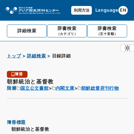
Language
EN
利用方法
辞書検索
辞書検索
詳細検索
（カテゴリ）
（五十音順）
トップ
詳細検索
目録詳細
簿冊
朝鮮統治と基督教
階層
国立公文書館
内閣文庫
朝鮮総督府刊行物
簿冊標題
朝鮮統治と基督教