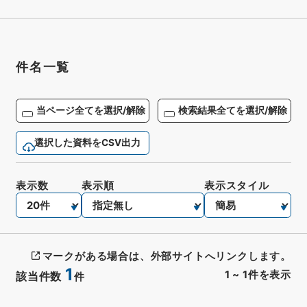
件名一覧
当ページ全てを選択/解除
検索結果全てを選択/解除
選択した資料をCSV出力
表示数
表示順
表示スタイル
マークがある場合は、外部サイトへリンクします。
1
1
~
1
件を表示
該当件数
件