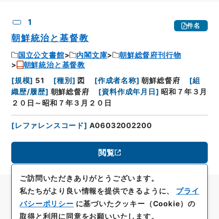
CSV出力
No.
概要情報
画像等
1
件名
朝鮮統治と基督教
国立公文書館
内閣文庫
朝鮮総督府刊行物
朝鮮統治と基督教
[
規模
]
51
[
種別
]
図
[
作成者名称
]
朝鮮総督府
[
組
織歴/履歴
]
朝鮮総督府
[
資料作成年月日
]
昭和７年３月
２０日～昭和７年３月２０日
[
レファレンスコード
]
A06032002200
閲覧
ご訪問いただきありがとうございます。
私たちがより良い情報を提供できるように、
プライ
バシーポリシー
に基づいたクッキー（Cookie）の
取得と利用に同意をお願いいたします。