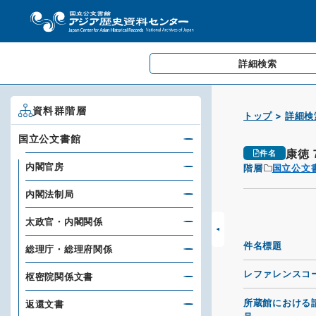
詳細検索
資料群階層
トップ
詳細検
国立公文書館
康徳
件名
内閣官房
階層
国立公文
内閣法制局
太政官・内閣関係
件名標題
総理庁・総理府関係
レファレンスコ
枢密院関係文書
所蔵館における
返還文書