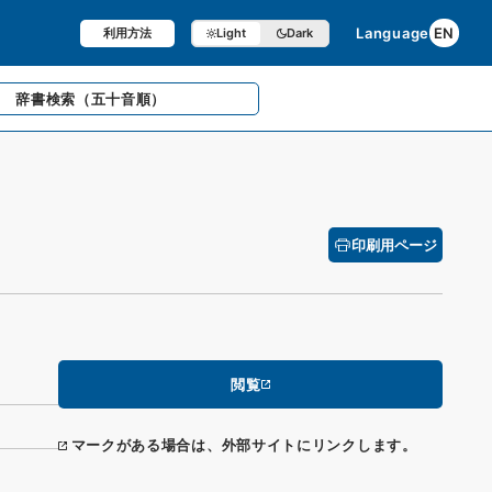
Language
EN
利用方法
Light
Dark
辞書検索
（五十音順）
印刷用ページ
閲覧
マークがある場合は、外部サイトにリンクします。