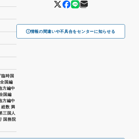
情報の間違いや不具合をセンターに知らせる
庁臨時国
 全国編
巻地方編中
全国編
巻地方編中
 総数 満
 第三国人
行 国務院