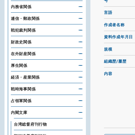
号
内務省関係
言語
逓信・郵政関係
作成者名称
戦犯裁判関係
資料作成年月日
財政史関係
規模
在外財産関係
組織歴/履歴
厚生関係
内容
経済・産業関係
戦時海事関係
占領軍関係
内閣文庫
台湾総督府刊行物