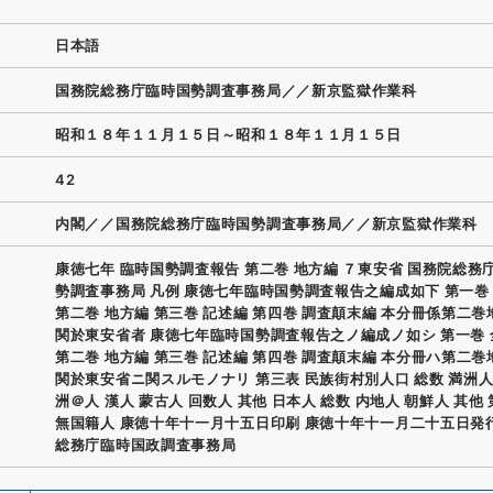
日本語
国務院総務庁臨時国勢調査事務局／／新京監獄作業科
昭和１８年１１月１５日～昭和１８年１１月１５日
42
内閣／／国務院総務庁臨時国勢調査事務局／／新京監獄作業科
康徳七年 臨時国勢調査報告 第二巻 地方編 ７東安省 国務院総務
勢調査事務局 凡例 康徳七年臨時国勢調査報告之編成如下 第一巻
第二巻 地方編 第三巻 記述編 第四巻 調査顛末編 本分冊係第二
関於東安省者 康徳七年臨時国勢調査報告之ノ編成ノ如シ 第一巻 
第二巻 地方編 第三巻 記述編 第四巻 調査顛末編 本分冊ハ第二
関於東安省ニ関スルモノナリ 第三表 民族街村別人口 総数 満洲人
洲＠人 漢人 蒙古人 回数人 其他 日本人 総数 内地人 朝鮮人 其他
無国籍人 康徳十年十一月十五日印刷 康徳十年十一月二十五日発
総務庁臨時国政調査事務局