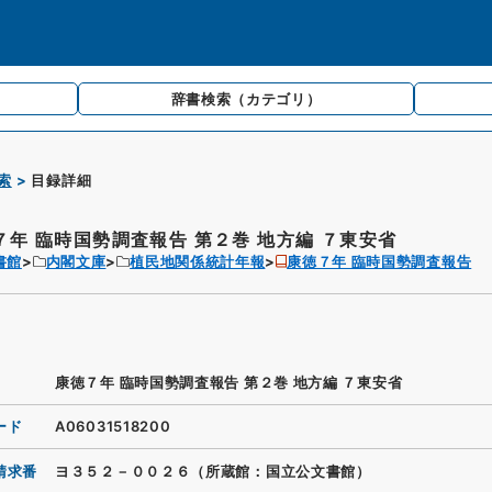
辞書検索
（カテゴリ）
索
目録詳細
７年 臨時国勢調査報告 第２巻 地方編 ７東安省
書館
内閣文庫
植民地関係統計年報
康徳７年 臨時国勢調査報告
康徳７年 臨時国勢調査報告 第２巻 地方編 ７東安省
ード
A06031518200
請求番
ヨ３５２－００２６（所蔵館：国立公文書館）