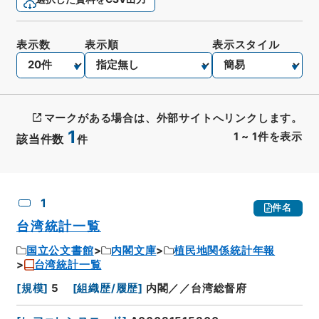
表示数
表示順
表示スタイル
マークがある場合は、外部サイトへリンクします。
1
1
~
1
件を表示
該当件数
件
CSV出力
No.
概要情報
画像等
1
件名
台湾統計一覧
国立公文書館
内閣文庫
植民地関係統計年報
台湾統計一覧
[
規模
]
5
[
組織歴/履歴
]
内閣／／台湾総督府