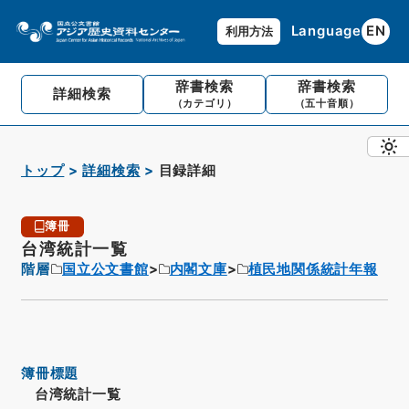
Language
EN
利用方法
辞書検索
辞書検索
詳細検索
（カテゴリ）
（五十音順）
トップ
詳細検索
目録詳細
簿冊
台湾統計一覧
階層
国立公文書館
内閣文庫
植民地関係統計年報
簿冊標題
台湾統計一覧