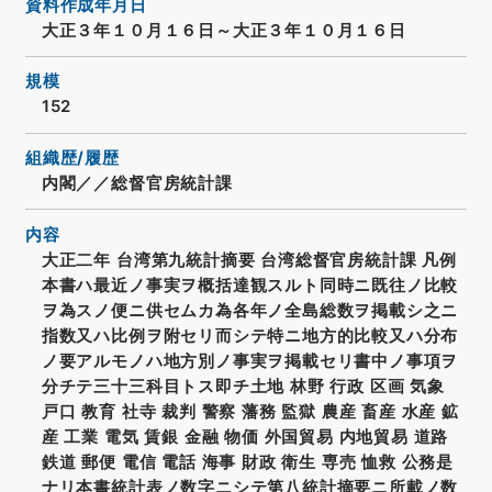
資料作成年月日
大正３年１０月１６日～大正３年１０月１６日
規模
152
組織歴/履歴
内閣／／総督官房統計課
内容
大正二年 台湾第九統計摘要 台湾総督官房統計課 凡例
本書ハ最近ノ事実ヲ概括達観スルト同時ニ既往ノ比較
ヲ為スノ便ニ供セムカ為各年ノ全島総数ヲ掲載シ之ニ
指数又ハ比例ヲ附セリ而シテ特ニ地方的比較又ハ分布
ノ要アルモノハ地方別ノ事実ヲ掲載セリ書中ノ事項ヲ
分チテ三十三科目トス即チ土地 林野 行政 区画 気象
戸口 教育 社寺 裁判 警察 藩務 監獄 農産 畜産 水産 鉱
産 工業 電気 賃銀 金融 物価 外国貿易 内地貿易 道路
鉄道 郵便 電信 電話 海事 財政 衛生 専売 恤救 公務是
ナリ本書統計表ノ数字ニシテ第八統計摘要ニ所載ノ数