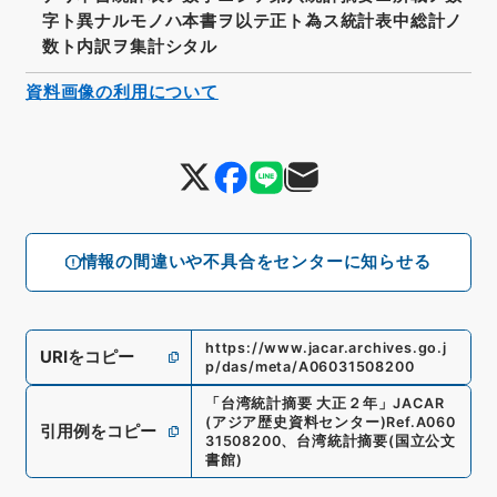
字ト異ナルモノハ本書ヲ以テ正ト為ス統計表中総計ノ
数ト内訳ヲ集計シタル
資料画像の利用について
情報の間違いや不具合をセンターに知らせる
https://www.jacar.archives.go.j
URIをコピー
p/das/meta/A06031508200
「
台湾統計摘要 大正２年
」
JACAR
(アジア歴史資料センター)
Ref.
A060
引用例をコピー
31508200
、
台湾統計摘要
(
国立公文
書館
)