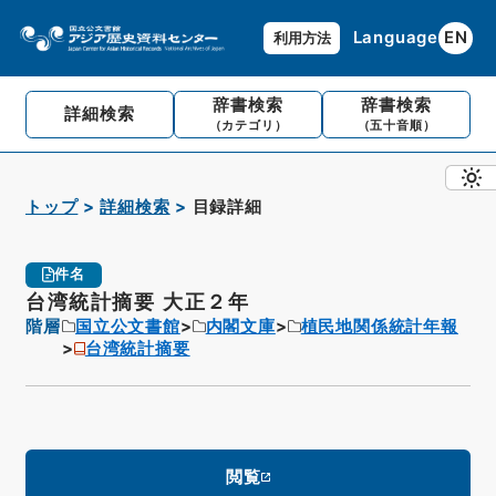
Language
EN
利用方法
辞書検索
辞書検索
詳細検索
（カテゴリ）
（五十音順）
トップ
詳細検索
目録詳細
件名
台湾統計摘要 大正２年
階層
国立公文書館
内閣文庫
植民地関係統計年報
台湾統計摘要
閲覧