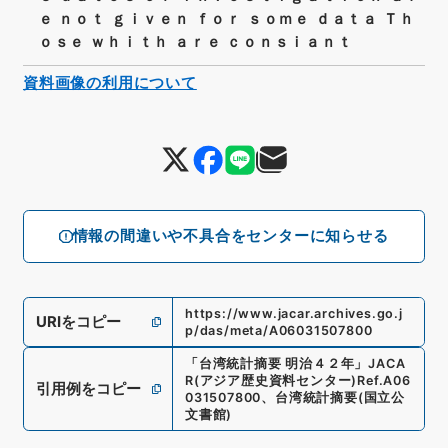
ｅ ｎｏｔ ｇｉｖｅｎ ｆｏｒ ｓｏｍｅ ｄａｔａ Ｔｈ
ｏｓｅ ｗｈｉｔｈ ａｒｅ ｃｏｎｓｉａｎｔ
資料画像の利用について
情報の間違いや不具合をセンターに知らせる
https://www.jacar.archives.go.j
URIをコピー
p/das/meta/A06031507800
「
台湾統計摘要 明治４２年
」
JACA
R(アジア歴史資料センター)
Ref.
A06
引用例をコピー
031507800
、
台湾統計摘要
(
国立公
文書館
)