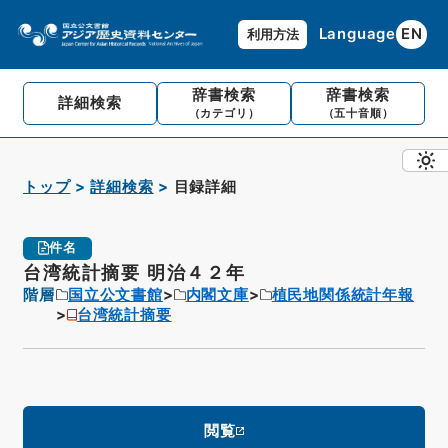
Language
EN
利用方法
辞書検索
辞書検索
詳細検索
（カテゴリ）
（五十音順）
トップ
詳細検索
目録詳細
件名
台湾統計摘要 明治４２年
階層
国立公文書館
内閣文庫
植民地関係統計年報
台湾統計摘要
閲覧