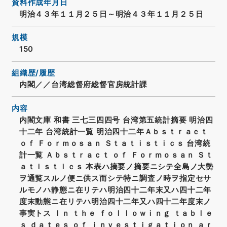
資料作成年月日
明治４３年１１月２５日～明治４３年１１月２５日
規模
150
組織歴/履歴
内閣／／台湾総督府総督官房統計課
内容
内閣文庫 和書 三七三四四号 台湾第五統計摘要 明治四
十二年 台湾統計一覧 明治四十二年Ａｂｓｔｒａｃｔ
ｏｆ Ｆｏｒｍｏｓａｎ Ｓｔａｔｉｓｔｉｃｓ 台湾統
計一覧 Ａｂｓｔｒａｃｔ ｏｆ Ｆｏｒｍｏｓａｎ Ｓｔ
ａｔｉｓｔｉｃｓ 本表ハ摘要ノ摘要ニシテ全島ノ大勢
ヲ通覧スルノ便ニ供ス而シテ特ニ調査ノ時ヲ指定セサ
ルモノハ静態ニ在リテハ明治四十二年末又ハ四十二年
度末動態ニ在リテハ明治四十二年又ハ四十二年度末ノ
事実トス Ｉｎ ｔｈｅ ｆｏｌｌｏｗｉｎｇ ｔａｂｌｅ
ｓ ｄａｔｅｓ ｏｆ ｉｎｖｅｓｔｉｇａｔｉｏｎ ａｒ