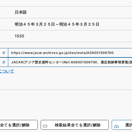
日本語
明治４５年３月２５日～明治４５年３月２５日
1535
https://www.jacar.archives.go.jp/das/meta/A06031506700
JACAR(アジア歴史資料センター)
Ref.
A06031506700
、
最近朝鮮事情要覧
(
について
全てを選択/解除
検索結果全てを選択/解除
選