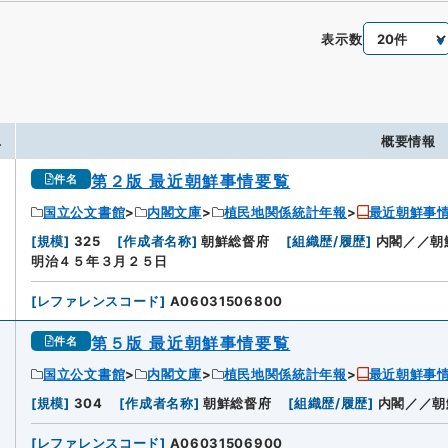
表示数
.
概要情報
第２版 最近朝鮮事情要覧
件名
国立公文書館
内閣文庫
植民地関係統計年報
最近朝鮮事
[
規模
]
325
[
作成者名称
]
朝鮮総督府
[
組織歴/履歴
]
内閣／／朝
明治４５年３月２５日
[
レファレンスコード
]
A06031506800
第５版 最近朝鮮事情要覧
件名
国立公文書館
内閣文庫
植民地関係統計年報
最近朝鮮事
[
規模
]
304
[
作成者名称
]
朝鮮総督府
[
組織歴/履歴
]
内閣／／朝
[
レファレンスコード
]
A06031506900