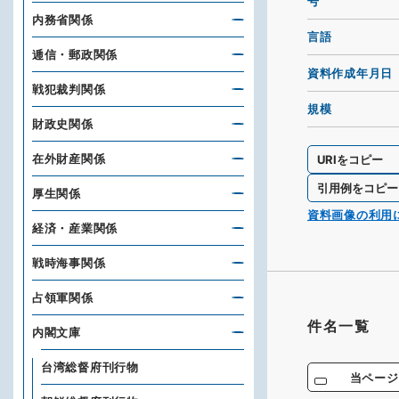
号
内務省関係
言語
逓信・郵政関係
資料作成年月日
戦犯裁判関係
規模
財政史関係
在外財産関係
URIをコピー
引用例をコピー
厚生関係
資料画像の利用
経済・産業関係
戦時海事関係
占領軍関係
件名一覧
内閣文庫
台湾総督府刊行物
当ページ