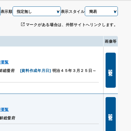
表示順
表示スタイル
マークがある場合は、外部サイトへリンクします。
画像等
情要覧
閲覧
鮮総督府
[
資料作成年月日
]
明治４５年３月２５日～
情要覧
閲覧
鮮総督府