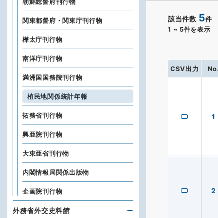
朝鮮総督府刊行物
5
該当件数
件
関東都督府・関東庁刊行物
1
~
5
件を表示
樺太庁刊行物
南洋庁刊行物
CSV出力
No
満洲国国務院刊行物
植民地関係統計年報
拓務省刊行物
1
興亜院刊行物
大東亜省刊行物
内閣情報局関係出版物
2
企画院刊行物
外務省外交史料館