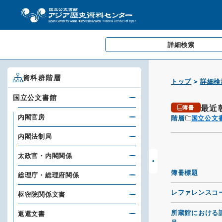
詳細検索
資料群階層
トップ
詳細検
国立公文書館
最近
簿冊
内閣官房
階層
国立公文
内閣法制局
太政官・内閣関係
簿冊標題
総理庁・総理府関係
レファレンスコ
枢密院関係文書
所蔵館における
返還文書