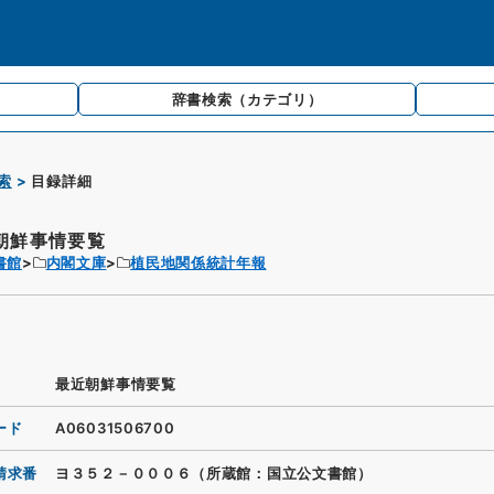
辞書検索
（カテゴリ）
索
目録詳細
朝鮮事情要覧
書館
内閣文庫
植民地関係統計年報
最近朝鮮事情要覧
ード
A06031506700
請求番
ヨ３５２－０００６（所蔵館：国立公文書館）