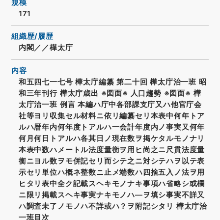
規模
171
組織歴/履歴
内閣／／樺太庁
内容
和五四七一七号 樺太庁編纂 第二十回 樺太庁治一班 昭
和三年刊行 樺太庁歳出 ※図面※ 人口趨勢 ※図面※ 樺
太庁治一班 例言 本編ハ庁中各部課支庁又ハ他官庁会
社等ヨリ収集セル材料ニ依リ編纂セリ本表中何年トア
ルハ暦年内何年度トアルハ一会計年度内ノ事実又何年
何月何日トアルハ各其日ノ現在数ヲ掲ケタルモノナリ
本表中数ハメートル法度量衡ヲ用ヒ尚之ニ尺貫法度量
衡ニヨル数ヲモ併記セリ而シテ之ニ対シテハヲ以テ表
示セリ単位ハ概ネ整数ニ止メ端数ハ四捨五入ノ法ヲ用
ヒタリ表中全ク記載スヘキモノナキ事項ハ省略シ或欄
ニ限リ掲載スヘキ事実ナキモノハ―ヲ填シ事実不詳又
ハ調査未了ノモノハ不詳或ハ？ヲ附記シタリ 樺太庁治
一班目次