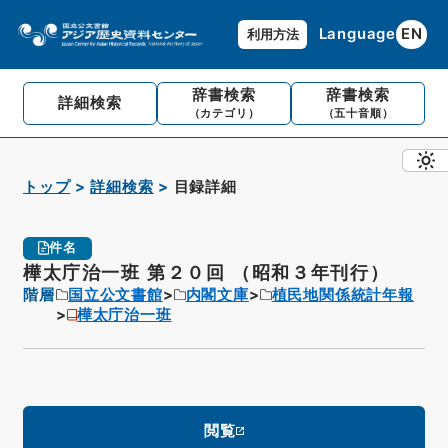
Language
EN
利用方法
辞書検索
辞書検索
詳細検索
（カテゴリ）
（五十音順）
トップ
詳細検索
目録詳細
件名
樺太庁治一班 第２０回 （昭和３年刊行）
階層
国立公文書館
内閣文庫
植民地関係統計年報
樺太庁治一班
閲覧