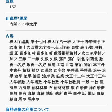
規模
157
組織歴/履歴
内閣／／樺太庁
内容
樺太庁編纂 第十七回 樺太庁治一班 大正十四年刊行 正
誤表 第十六回樺太庁治一班正誤表 頁数 表 行数 段数
誤 正 留多加村 留多加町 敷香郡新路村ノ次ニ＠岸村ヲ
加フ 三線 二一線 失根 矢根 藻日 藻白 以北 以西北 敷
香―名好 敷香―名好 抹消 工南 川南 蘭泊 関泊 本古丹
本古丹 植慈 植＠ 西澤類 西字類 平井澤 手井澤 追平 追
手 追平 追手 泊居 泊岸 業 鉱業 大正十二年 大正十三年
入学者敷 入学者数 小学校数 小学校教員 一般 一校 亜
海洋 西海岸 薪材材積 石 薪材材積 敷 白砂糖 洋白砂糖
賄無 賄有 真輸 真鍮 地所 他所 白手 白牛 話 電話 白鵜
鵜白 馬＠ 馬車＠
資料画像の利用について