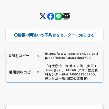
情報の間違いや不具合をセンターに知らせる
https://www.jacar.archives.go.j
URIをコピー
p/das/meta/A06031505700
「
樺太庁治一班 第１７回 （大正１
４年刊行）
」
JACAR(アジア歴史資
引用例をコピー
料センター)
Ref.
A06031505700
、
樺太庁治一班
(
国立公文書館
)