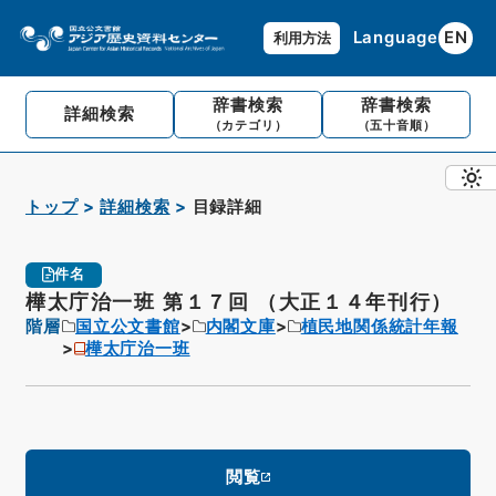
Language
EN
利用方法
辞書検索
辞書検索
詳細検索
（カテゴリ）
（五十音順）
トップ
詳細検索
目録詳細
件名
樺太庁治一班 第１７回 （大正１４年刊行）
階層
国立公文書館
内閣文庫
植民地関係統計年報
樺太庁治一班
閲覧