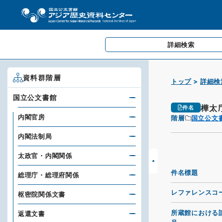
詳細検索
資料群階層
トップ
詳細検
国立公文書館
樺太
件名
内閣官房
階層
国立公文
内閣法制局
太政官・内閣関係
件名標題
総理庁・総理府関係
レファレンスコ
枢密院関係文書
所蔵館における
返還文書