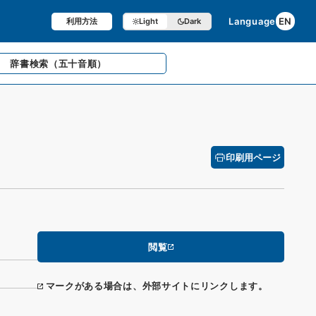
Language
EN
利用方法
Light
Dark
辞書検索
（五十音順）
印刷用ページ
閲覧
マークがある場合は、外部サイトにリンクします。