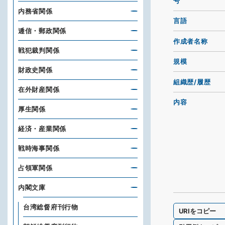
号
内務省関係
言語
逓信・郵政関係
作成者名称
戦犯裁判関係
規模
財政史関係
組織歴/履歴
在外財産関係
内容
厚生関係
経済・産業関係
戦時海事関係
占領軍関係
内閣文庫
台湾総督府刊行物
URIをコピー