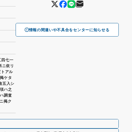
情報の間違いや不具合をセンターに知らせる
五四七一
料ニ依リ
度トアル
掲ケタ
四捨五入シ
項ハ之
ハ調査
ニ掲ク