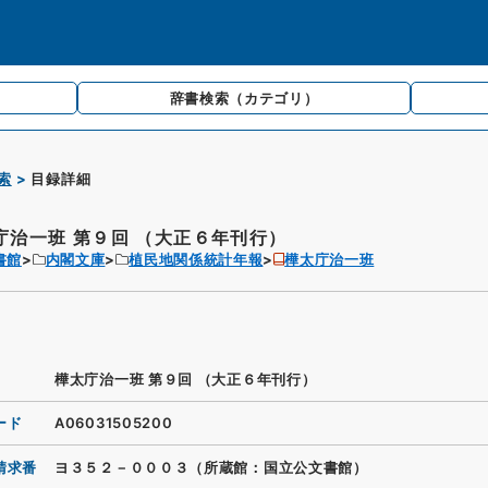
辞書検索
（カテゴリ）
索
目録詳細
庁治一班 第９回 （大正６年刊行）
書館
内閣文庫
植民地関係統計年報
樺太庁治一班
樺太庁治一班 第９回 （大正６年刊行）
ード
A06031505200
請求番
ヨ３５２－０００３（所蔵館：国立公文書館）