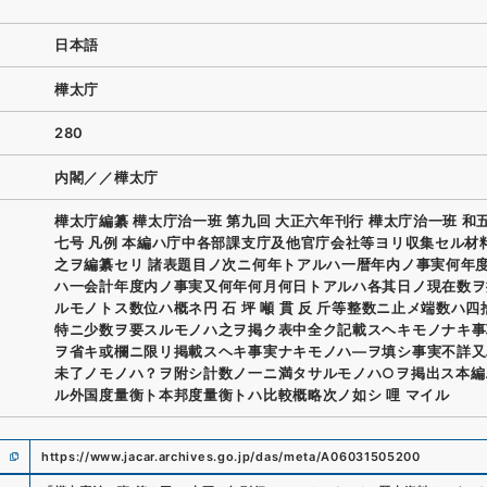
日本語
樺太庁
280
内閣／／樺太庁
樺太庁編纂 樺太庁治一班 第九回 大正六年刊行 樺太庁治一班 和
七号 凡例 本編ハ庁中各部課支庁及他官庁会社等ヨリ収集セル材
之ヲ編纂セリ 諸表題目ノ次ニ何年トアルハ一暦年内ノ事実何年
ハ一会計年度内ノ事実又何年何月何日トアルハ各其日ノ現在数ヲ
ルモノトス数位ハ概ネ円 石 坪 噸 貫 反 斤等整数ニ止メ端数ハ
特ニ少数ヲ要スルモノハ之ヲ掲ク表中全ク記載スヘキモノナキ事
ヲ省キ或欄ニ限リ掲載スヘキ事実ナキモノハ―ヲ填シ事実不詳又
未了ノモノハ？ヲ附シ計数ノ一ニ満タサルモノハ○ヲ掲出ス本編
ル外国度量衡ト本邦度量衡トハ比較概略次ノ如シ 哩 マイル
https://www.jacar.archives.go.jp/das/meta/A06031505200