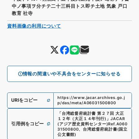
中ノ事項ヲ分チテ二十三科目トス即チ土地 気象 戸口
教育 社寺
資料画像の利用について
情報の間違いや不具合をセンターに知らせる
https://www.jacar.archives.go.j
URIをコピー
p/das/meta/A06031500800
「
台湾総督府統計書 第２７回 大正
１２年（大正１４年刊行)
」
JACAR
引用例をコピー
(アジア歴史資料センター)
Ref.
A060
31500800
、
台湾総督府統計書
(
国立
公文書館
)