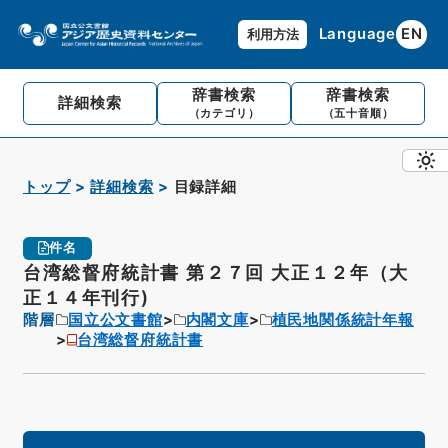
Language
EN
利用方法
辞書検索
辞書検索
詳細検索
（カテゴリ）
（五十音順）
トップ
詳細検索
目録詳細
件名
台湾総督府統計書 第２７回 大正１２年（大
正１４年刊行)
階層
国立公文書館
内閣文庫
植民地関係統計年報
台湾総督府統計書