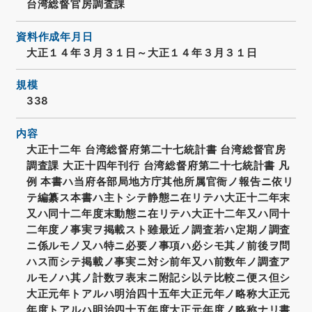
台湾総督官房調査課
資料作成年月日
大正１４年３月３１日～大正１４年３月３１日
規模
338
内容
大正十二年 台湾総督府第二十七統計書 台湾総督官房
調査課 大正十四年刊行 台湾総督府第二十七統計書 凡
例 本書ハ当府各部局地方庁其他所属官衙ノ報告ニ依リ
テ編纂ス本書ハ主トシテ静態ニ在リテハ大正十二年末
又ハ同十二年度末動態ニ在リテハ大正十二年又ハ同十
二年度ノ事実ヲ掲載スト雖最近ノ調査若ハ定期ノ調査
ニ係ルモノ又ハ特ニ必要ノ事項ハ必シモ其ノ前後ヲ問
ハス而シテ掲載ノ事実ニ対シ前年又ハ前数年ノ調査ア
ルモノハ其ノ計数ヲ表末ニ附記シ以テ比較ニ便ス但シ
大正元年トアルハ明治四十五年大正元年ノ略称大正元
年度トアルハ明治四十五年度大正元年度ノ略称ナリ書