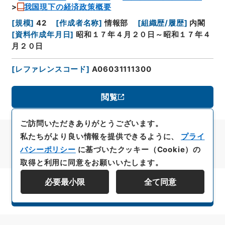
我国現下の経済政策概要
[
規模
]
42
[
作成者名称
]
情報部
[
組織歴/履歴
]
内閣
[
資料作成年月日
]
昭和１７年４月２０日～昭和１７年４
月２０日
[
レファレンスコード
]
A06031111300
閲覧
ご訪問いただきありがとうございます。
私たちがより良い情報を提供できるように、
プライ
バシーポリシー
に基づいたクッキー（Cookie）の
取得と利用に同意をお願いいたします。
必要最小限
全て同意
資料群階層を表示する