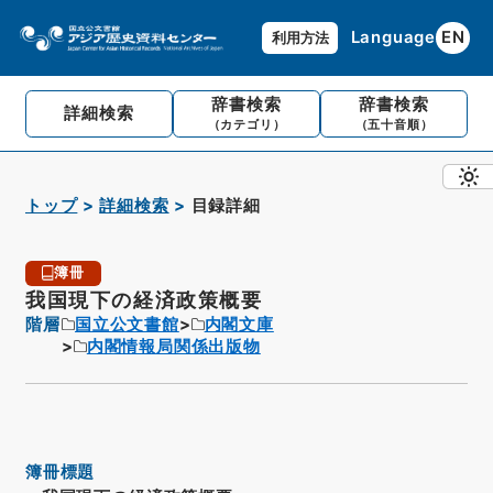
Language
EN
利用方法
辞書検索
辞書検索
詳細検索
（カテゴリ）
（五十音順）
トップ
詳細検索
目録詳細
簿冊
我国現下の経済政策概要
階層
国立公文書館
内閣文庫
内閣情報局関係出版物
簿冊標題