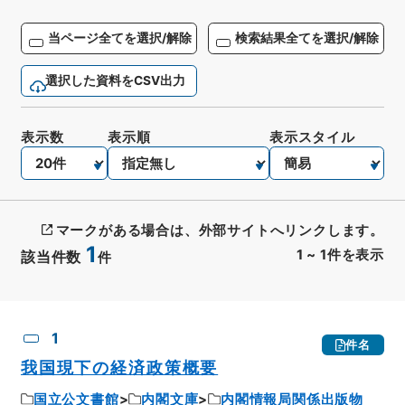
当ページ全てを選択/解除
検索結果全てを選択/解除
選択した資料をCSV出力
表示数
表示順
表示スタイル
マークがある場合は、外部サイトへリンクします。
1
1
~
1
件を表示
該当件数
件
CSV出力
No.
概要情報
画像等
1
件名
我国現下の経済政策概要
国立公文書館
内閣文庫
内閣情報局関係出版物