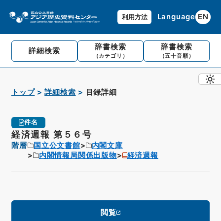
Language
EN
利用方法
辞書検索
辞書検索
詳細検索
（カテゴリ）
（五十音順）
トップ
詳細検索
目録詳細
件名
経済週報 第５６号
階層
国立公文書館
内閣文庫
内閣情報局関係出版物
経済週報
閲覧