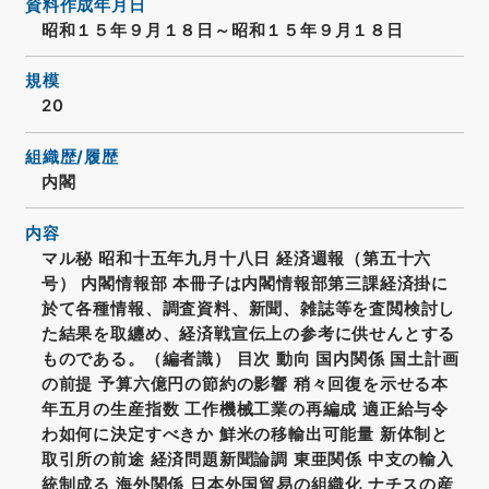
資料作成年月日
昭和１５年９月１８日～昭和１５年９月１８日
規模
20
組織歴/履歴
内閣
内容
マル秘 昭和十五年九月十八日 経済週報（第五十六
号） 内閣情報部 本冊子は内閣情報部第三課経済掛に
於て各種情報、調査資料、新聞、雑誌等を査閲検討し
た結果を取纏め、経済戦宣伝上の参考に供せんとする
ものである。（編者識） 目次 動向 国内関係 国土計画
の前提 予算六億円の節約の影響 稍々回復を示せる本
年五月の生産指数 工作機械工業の再編成 適正給与令
わ如何に決定すべきか 鮮米の移輸出可能量 新体制と
取引所の前途 経済問題新聞論調 東亜関係 中支の輸入
統制成る 海外関係 日本外国貿易の組織化 ナチスの産