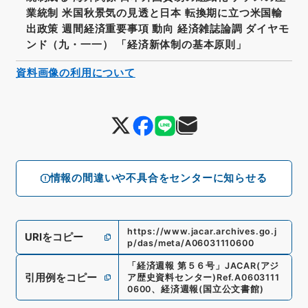
業統制 米国秋景気の見透と日本 転換期に立つ米国輸
出政策 週間経済重要事項 動向 経済雑誌論調 ダイヤモ
ンド（九・一一） 「経済新体制の基本原則」
資料画像の利用について
情報の間違いや不具合をセンターに知らせる
https://www.jacar.archives.go.j
URIをコピー
p/das/meta/A06031110600
「
経済週報 第５６号
」
JACAR(アジ
引用例をコピー
ア歴史資料センター)
Ref.
A0603111
0600
、
経済週報
(
国立公文書館
)