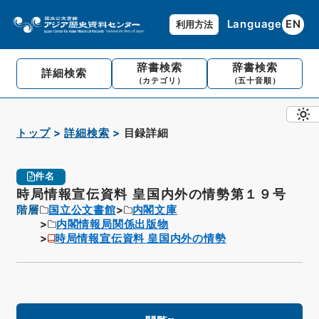
Language
EN
利用方法
辞書検索
辞書検索
詳細検索
（カテゴリ）
（五十音順）
トップ
詳細検索
目録詳細
件名
時局情報宣伝資料 皇国内外の情勢第１９号
階層
国立公文書館
内閣文庫
内閣情報局関係出版物
時局情報宣伝資料 皇国内外の情勢