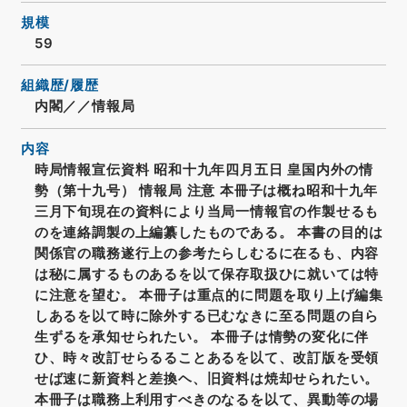
規模
59
組織歴/履歴
内閣／／情報局
内容
時局情報宣伝資料 昭和十九年四月五日 皇国内外の情
勢（第十九号） 情報局 注意 本冊子は概ね昭和十九年
三月下旬現在の資料により当局一情報官の作製せるも
のを連絡調製の上編纂したものである。 本書の目的は
関係官の職務遂行上の参考たらしむるに在るも、内容
は秘に属するものあるを以て保存取扱ひに就いては特
に注意を望む。 本冊子は重点的に問題を取り上げ編集
しあるを以て時に除外する已むなきに至る問題の自ら
生ずるを承知せられたい。 本冊子は情勢の変化に伴
ひ、時々改訂せらるることあるを以て、改訂版を受領
せば速に新資料と差換ヘ、旧資料は焼却せられたい。
本冊子は職務上利用すべきのなるを以て、異動等の場