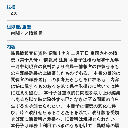
規模
48
組織歴/履歴
内閣／／情報局
内容
時局情報宣伝資料 昭和十九年二月五日 皇国内外の情
勢（第十八号） 情報局 注意 本冊子は概ね昭和十九年
一月中旬現在の資料により当局一情報官の作製せるも
のを連絡調製の上編纂したものである。 本書の目的は
関係官の職務遂行上の参考たらしむるに在るも、内容
は秘に属するものあるを以て保存取扱ひに就いては特
に注意を望む。 本冊子は重点的に問題を取り上げ編集
しあるを以て時に除外する已むなきに至る問題の自ら
生ずるを承知せられたい。 本冊子は情勢の変化に伴
ひ、時々改訂せらるることあるを以て、改訂版を受領
せば速に新資料と差換ヘ、旧資料は焼却せられたい。
本冊子は職務上利用すべきのなるを以て、異動等の場