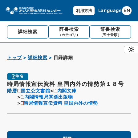
Language
EN
利用方法
辞書検索
辞書検索
詳細検索
（カテゴリ）
（五十音順）
トップ
詳細検索
目録詳細
件名
時局情報宣伝資料 皇国内外の情勢第１８号
階層
国立公文書館
内閣文庫
内閣情報局関係出版物
時局情報宣伝資料 皇国内外の情勢