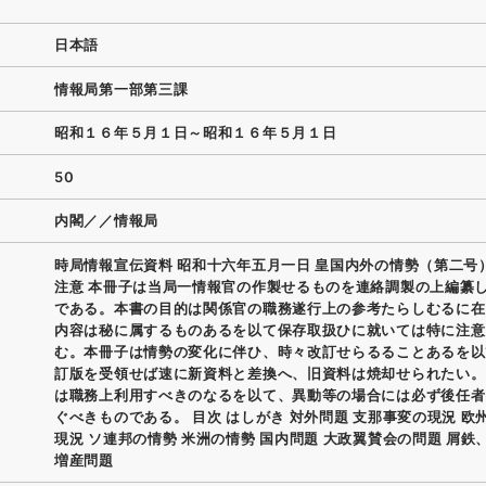
日本語
情報局第一部第三課
昭和１６年５月１日～昭和１６年５月１日
50
内閣／／情報局
時局情報宣伝資料 昭和十六年五月一日 皇国内外の情勢（第二号
注意 本冊子は当局一情報官の作製せるものを連絡調製の上編纂
である。本書の目的は関係官の職務遂行上の参考たらしむるに在
内容は秘に属するものあるを以て保存取扱ひに就いては特に注意
む。本冊子は情勢の変化に伴ひ、時々改訂せらるることあるを以
訂版を受領せば速に新資料と差換へ、旧資料は焼却せられたい。
は職務上利用すべきのなるを以て、異動等の場合には必ず後任者
ぐべきものである。 目次 はしがき 対外問題 支那事変の現況 欧
現況 ソ連邦の情勢 米洲の情勢 国内問題 大政翼賛会の問題 屑鉄
増産問題