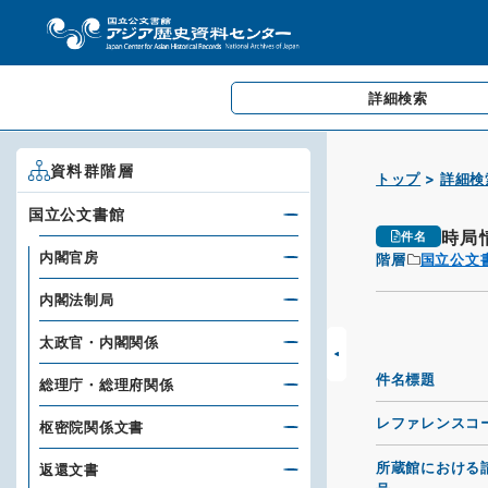
詳細検索
資料群階層
トップ
詳細検
国立公文書館
時局
件名
内閣官房
階層
国立公文
内閣法制局
太政官・内閣関係
件名標題
総理庁・総理府関係
レファレンスコ
枢密院関係文書
所蔵館における
返還文書