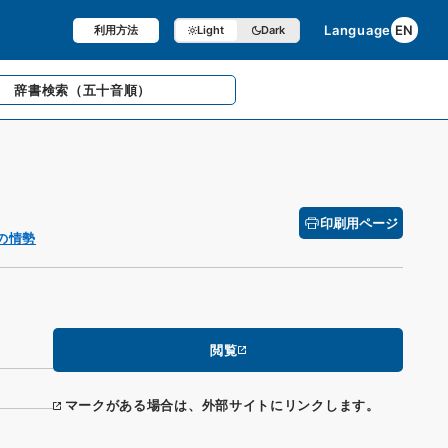
Language
EN
利用方法
Light
Dark
辞書検索
（五十音順）
印刷用ページ
の情勢
閲覧
マークがある場合は、外部サイトにリンクします。