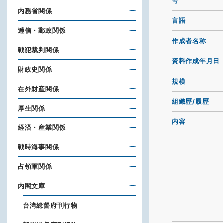
号
内務省関係
言語
逓信・郵政関係
作成者名称
戦犯裁判関係
資料作成年月日
財政史関係
規模
在外財産関係
組織歴/履歴
厚生関係
内容
経済・産業関係
戦時海事関係
占領軍関係
内閣文庫
台湾総督府刊行物