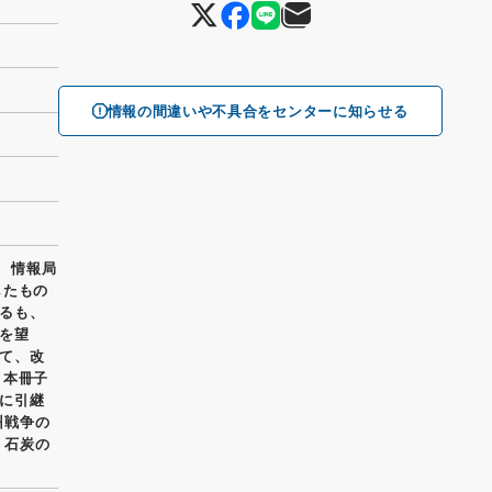
情報の間違いや不具合をセンターに知らせる
） 情報局
したもの
るも、
を望
て、改
 本冊子
に引継
州戦争の
、石炭の