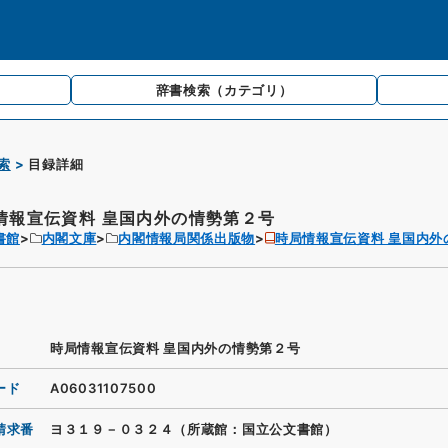
辞書検索
（カテゴリ）
索
目録詳細
情報宣伝資料 皇国内外の情勢第２号
書館
内閣文庫
内閣情報局関係出版物
時局情報宣伝資料 皇国内外
時局情報宣伝資料 皇国内外の情勢第２号
ード
A06031107500
請求番
ヨ３１９－０３２４（所蔵館：国立公文書館）