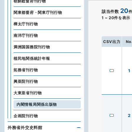
朝鮮総督府刊行物
20
該当件数
関東都督府・関東庁刊行物
1
~
20
件を表示
樺太庁刊行物
南洋庁刊行物
CSV出力
No
満洲国国務院刊行物
植民地関係統計年報
拓務省刊行物
1
興亜院刊行物
大東亜省刊行物
内閣情報局関係出版物
2
企画院刊行物
外務省外交史料館