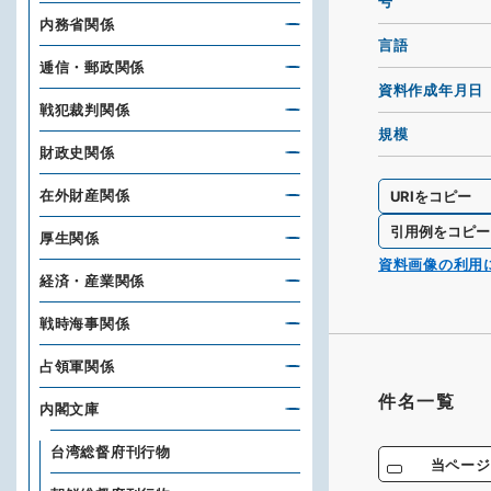
号
内務省関係
言語
逓信・郵政関係
資料作成年月日
戦犯裁判関係
規模
財政史関係
在外財産関係
URIをコピー
引用例をコピー
厚生関係
資料画像の利用
経済・産業関係
戦時海事関係
占領軍関係
件名一覧
内閣文庫
台湾総督府刊行物
当ページ