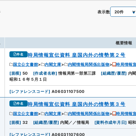
表示数
件
.
概要情報
時局情報宣伝資料 皇国内外の情勢第２号
件名
国立公文書館
内閣文庫
内閣情報局関係出版物
時局情報宣
[
規模
]
50
[
作成者名称
]
情報局第一部第三課
[
組織歴/履歴
]
内
昭和１６年５月１日
[
レファレンスコード
]
A06031107500
時局情報宣伝資料 皇国内外の情勢第３号
件名
国立公文書館
内閣文庫
内閣情報局関係出版物
時局情報宣
[
規模
]
32
[
組織歴/履歴
]
内閣／／情報局
[
資料作成年月日
]
昭
[
レファレンスコード
]
A06031107600