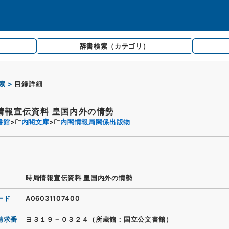
辞書検索
（カテゴリ）
索
目録詳細
情報宣伝資料 皇国内外の情勢
書館
内閣文庫
内閣情報局関係出版物
時局情報宣伝資料 皇国内外の情勢
ード
A06031107400
請求番
ヨ３１９－０３２４（所蔵館：国立公文書館）