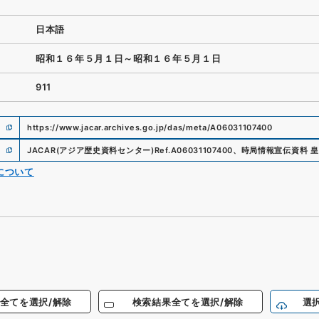
日本語
昭和１６年５月１日～昭和１６年５月１日
911
https://www.jacar.archives.go.jp/das/meta/A06031107400
JACAR(アジア歴史資料センター)
Ref.
A06031107400
、
時局情報宣伝資料 
について
全てを選択/解除
検索結果全てを選択/解除
選