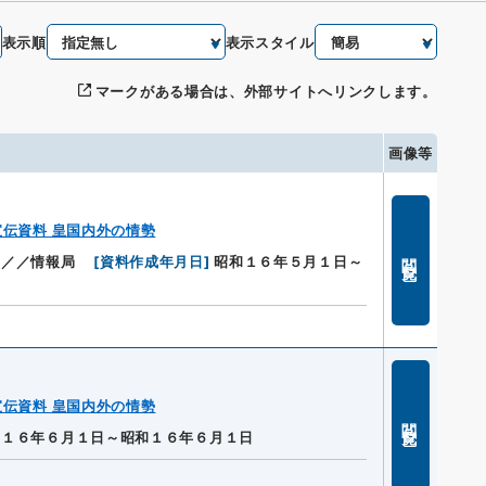
表示順
表示スタイル
マークがある場合は、外部サイトへリンクします。
画像等
伝資料 皇国内外の情勢
閲覧
閣／／情報局
[
資料作成年月日
]
昭和１６年５月１日～
伝資料 皇国内外の情勢
閲覧
和１６年６月１日～昭和１６年６月１日