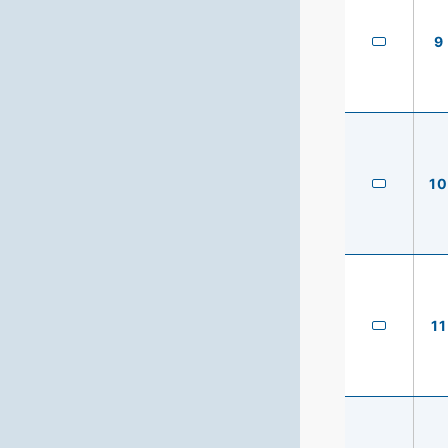
9
10
11