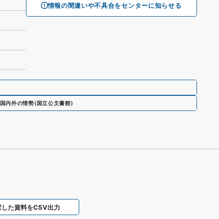
情報の間違いや不具合をセンターに知らせる
皇国内外の情勢
(
国立公文書館
)
択した資料をCSV出力