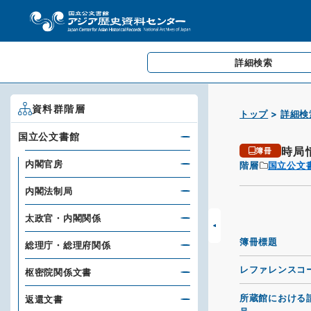
詳細検索
資料群階層
トップ
詳細検
国立公文書館
時局
簿冊
内閣官房
階層
国立公文
内閣法制局
太政官・内閣関係
簿冊標題
総理庁・総理府関係
レファレンスコ
枢密院関係文書
所蔵館における
返還文書