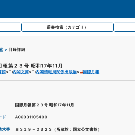
辞書検索
（カテゴリ）
索
目録詳細
月報第２３号 昭和17年11月
書館
内閣文庫
内閣情報局関係出版物
国際月報
国際月報第２３号 昭和17年11月
ード
A06031105400
請求番
ヨ３１９－０３２３（所蔵館：国立公文書館）