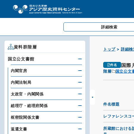
詳細検索
資料群階層
トップ
詳細検
国立公文書館
国際
件名
内閣官房
階層
国立公文
内閣法制局
太政官・内閣関係
件名標題
総理庁・総理府関係
レファレンスコ
枢密院関係文書
所蔵館における
返還文書