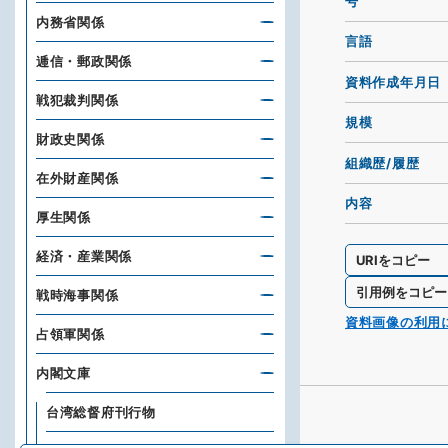
号
内務省関係
言語
逓信・郵政関係
資料作成年月日
戦犯裁判関係
規模
財政史関係
組織歴/履歴
在外財産関係
内容
厚生関係
経済・産業関係
URIをコピー
引用例をコピー
戦時海事関係
資料画像の利用
占領軍関係
内閣文庫
台湾総督府刊行物