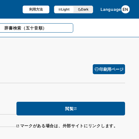
Language
EN
利用方法
Light
Dark
辞書検索
（五十音順）
印刷用ページ
閲覧
マークがある場合は、外部サイトにリンクします。