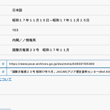
日本語
昭和１７年１１月１５日～昭和１７年１１月１５日
103
内閣／／情報局
国際月報第２３号 昭和１７年１１月
https://www.jacar.archives.go.jp/das/meta/A06031105400
「
国際月報第２３号 昭和17年11月
」
JACAR(アジア歴史資料センター)
Ref.
A0
について