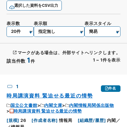
選択した資料をCSV出力
表示数
表示順
表示スタイル
マークがある場合は、外部サイトへリンクします。
1
1
~
1
件を表示
該当件数
件
CSV出力
No.
概要情報
画像等
1
件名
時局講演資料 緊迫せる最近の情勢
国立公文書館
内閣文庫
内閣情報局関係出版物
時局講演資料 緊迫せる最近の情勢
[
規模
]
26
[
作成者名称
]
情報局
[
組織歴/履歴
]
内閣／
／情報局