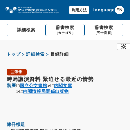
Language
EN
利用方法
辞書検索
辞書検索
詳細検索
（カテゴリ）
（五十音順）
トップ
詳細検索
目録詳細
簿冊
時局講演資料 緊迫せる最近の情勢
階層
国立公文書館
内閣文庫
内閣情報局関係出版物
簿冊標題