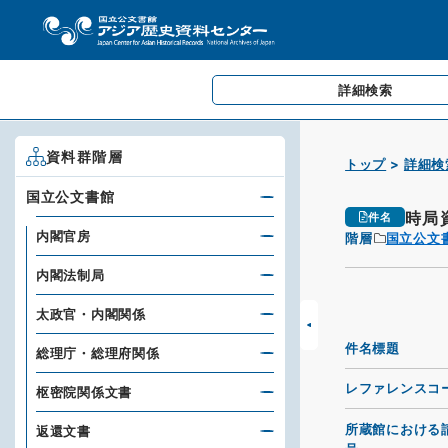
詳細検索
資料群階層
トップ
詳細検
国立公文書館
時局
件名
内閣官房
階層
国立公文
内閣法制局
太政官・内閣関係
件名標題
総理庁・総理府関係
レファレンスコ
枢密院関係文書
所蔵館における
返還文書