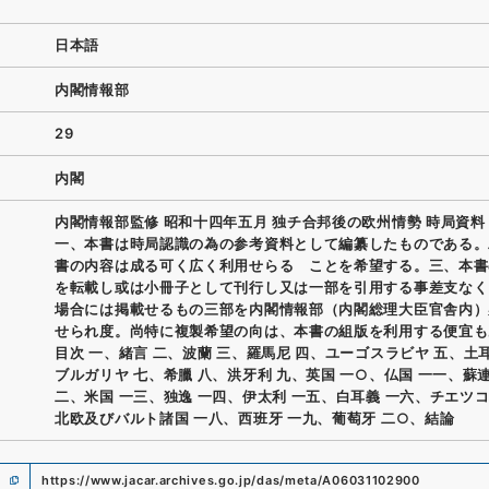
日本語
内閣情報部
29
内閣
内閣情報部監修 昭和十四年五月 独チ合邦後の欧州情勢 時局資料
一、本書は時局認識の為の参考資料として編纂したものである。
書の内容は成る可く広く利用せらるゝことを希望する。三、本書
を転載し或は小冊子として刊行し又は一部を引用する事差支なく
場合には掲載せるもの三部を内閣情報部（内閣総理大臣官舎内）
せられ度。尚特に複製希望の向は、本書の組版を利用する便宜も
目次 一、緒言 二、波蘭 三、羅馬尼 四、ユーゴスラビヤ 五、土
ブルガリヤ 七、希臘 八、洪牙利 九、英国 一○、仏国 一一、蘇連
二、米国 一三、独逸 一四、伊太利 一五、白耳義 一六、チエツコ
北欧及びバルト諸国 一八、西班牙 一九、葡萄牙 二○、結論
https://www.jacar.archives.go.jp/das/meta/A06031102900