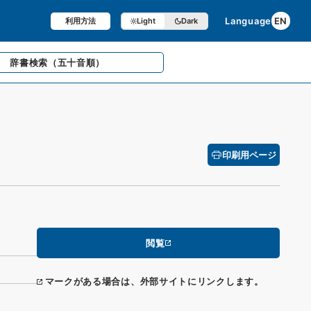
Language
EN
利用方法
Light
Dark
辞書検索
（五十音順）
印刷用ページ
閲覧
マークがある場合は、外部サイトにリンクします。