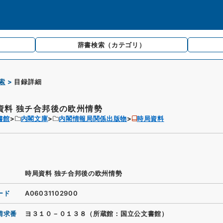
辞書検索
（カテゴリ）
索
目録詳細
資料 独チ合邦後の欧州情勢
書館
内閣文庫
内閣情報局関係出版物
時局資料
時局資料 独チ合邦後の欧州情勢
ード
A06031102900
請求番
ヨ３１０－０１３８（所蔵館：国立公文書館）