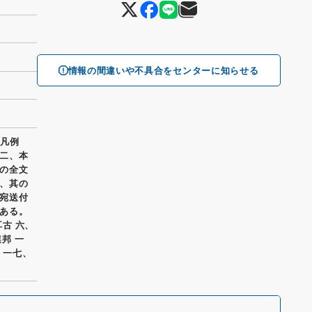
情報の間違いや不具合をセンターに知らせる
 凡例
二、本
の全文
、其の
宛送付
ある。
耳古 六、
邦 一
 一七、