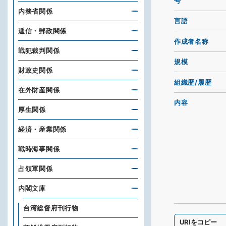
号
内務省関係
言語
逓信・郵政関係
作成者名称
戦犯裁判関係
規模
財政史関係
組織歴/履歴
在外財産関係
内容
厚生関係
経済・産業関係
戦時海事関係
占領軍関係
内閣文庫
台湾総督府刊行物
URIをコピー