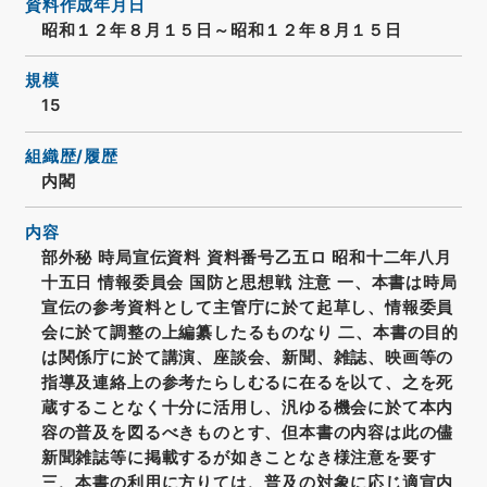
資料作成年月日
昭和１２年８月１５日～昭和１２年８月１５日
規模
15
組織歴/履歴
内閣
内容
部外秘 時局宣伝資料 資料番号乙五ロ 昭和十二年八月
十五日 情報委員会 国防と思想戦 注意 一、本書は時局
宣伝の参考資料として主管庁に於て起草し、情報委員
会に於て調整の上編纂したるものなり 二、本書の目的
は関係庁に於て講演、座談会、新聞、雑誌、映画等の
指導及連絡上の参考たらしむるに在るを以て、之を死
蔵することなく十分に活用し、汎ゆる機会に於て本内
容の普及を図るべきものとす、但本書の内容は此の儘
新聞雑誌等に掲載するが如きことなき様注意を要す
三、本書の利用に方りては、普及の対象に応じ適宣内