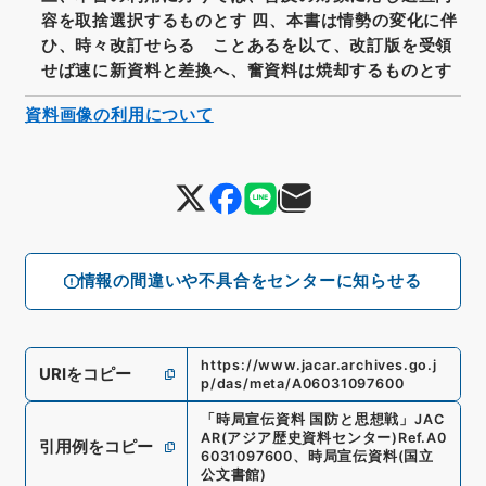
容を取捨選択するものとす 四、本書は情勢の変化に伴
ひ、時々改訂せらるゝことあるを以て、改訂版を受領
せば速に新資料と差換へ、奮資料は焼却するものとす
資料画像の利用について
情報の間違いや不具合をセンターに知らせる
https://www.jacar.archives.go.j
URIをコピー
p/das/meta/A06031097600
「
時局宣伝資料 国防と思想戦
」
JAC
AR(アジア歴史資料センター)
Ref.
A0
引用例をコピー
6031097600
、
時局宣伝資料
(
国立
公文書館
)