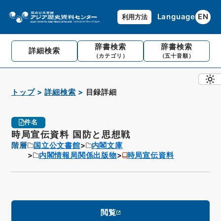
Language
EN
利用方法
辞書検索
辞書検索
詳細検索
（カテゴリ）
（五十音順）
トップ
詳細検索
目録詳細
件名
時局宣伝資料 国防と思想戦
階層
国立公文書館
内閣文庫
内閣情報局関係出版物
時局宣伝資料
閲覧