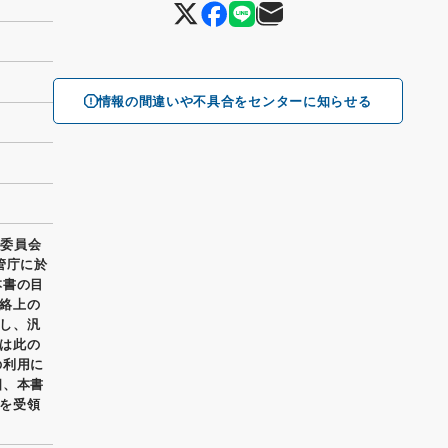
情報の間違いや不具合をセンターに知らせる
報委員会
管庁に於
本書の目
絡上の
し、汎
は此の
の利用に
四、本書
を受領