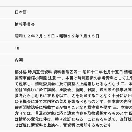
日本語
情報委員会
昭和１２年７月１５日～昭和１２年７月１５日
18
内閣
部外秘 時局宣伝資料 資料番号乙四ニ 昭和十二年七月十五日 情
国際軍備縮小問題 注意 一、本書は時局宣伝の参考資料として主
て起草し、情報委員会に於て調整の上編纂したるものなり 二、
的は関係庁に於て講演、座談会、新聞、雑誌、映画等の指導及連
参考たらしむるに在るを以て、之を死蔵することなく十分に活用
ゆる機会に於て本内容の普及を図るべきものとす、但本書の内容
儘新聞雑誌等に掲載するが如きことなき様注意を要す 三、本書
方りては、普及の対象に応じ適宣内容を取捨選択するものとす 
は情勢の変化に伴ひ、時々改訂せらるゝことあるを以て、改訂版
せば速に新資料と差換へ、奮資料は焼却するものとす