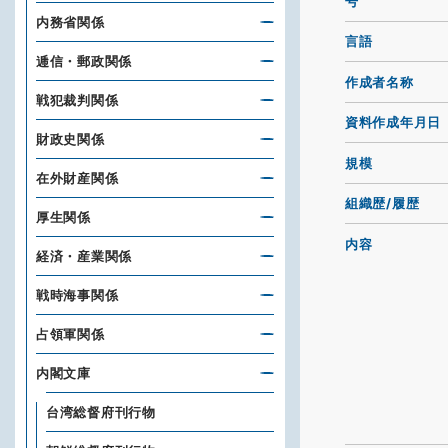
号
内務省関係
言語
逓信・郵政関係
作成者名称
戦犯裁判関係
資料作成年月日
財政史関係
規模
在外財産関係
組織歴/履歴
厚生関係
内容
経済・産業関係
戦時海事関係
占領軍関係
内閣文庫
台湾総督府刊行物