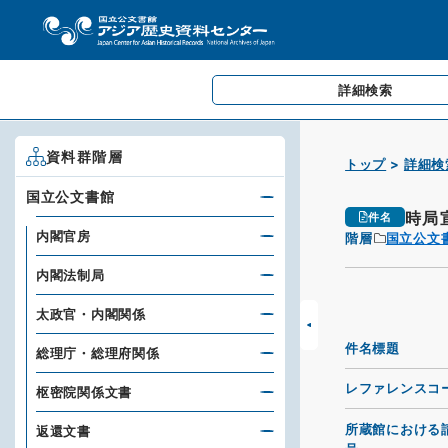
詳細検索
資料群階層
トップ
詳細検
国立公文書館
時局
件名
内閣官房
階層
国立公文
内閣法制局
太政官・内閣関係
件名標題
総理庁・総理府関係
レファレンスコ
枢密院関係文書
所蔵館における
返還文書