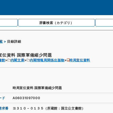
辞書検索
（カテゴリ）
索
目録詳細
宣伝資料 国際軍備縮少問題
書館
内閣文庫
内閣情報局関係出版物
時局宣伝資料
時局宣伝資料 国際軍備縮少問題
ード
A06031097000
請求番
ヨ３１０－０１３５（所蔵館：国立公文書館）