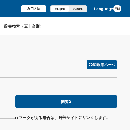
Language
EN
利用方法
Light
Dark
辞書検索
（五十音順）
印刷用ページ
閲覧
マークがある場合は、外部サイトにリンクします。