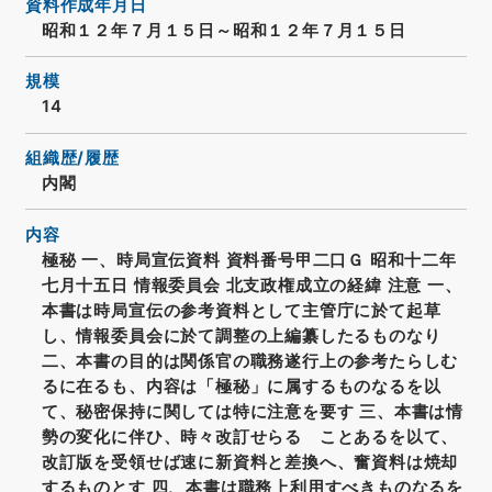
資料作成年月日
昭和１２年７月１５日～昭和１２年７月１５日
規模
14
組織歴/履歴
内閣
内容
極秘 一、時局宣伝資料 資料番号甲二口Ｇ 昭和十二年
七月十五日 情報委員会 北支政権成立の経緯 注意 一、
本書は時局宣伝の参考資料として主管庁に於て起草
し、情報委員会に於て調整の上編纂したるものなり
二、本書の目的は関係官の職務遂行上の参考たらしむ
るに在るも、内容は「極秘」に属するものなるを以
て、秘密保持に関しては特に注意を要す 三、本書は情
勢の変化に伴ひ、時々改訂せらるゝことあるを以て、
改訂版を受領せば速に新資料と差換へ、奮資料は焼却
するものとす 四、本書は職務上利用すべきものなるを