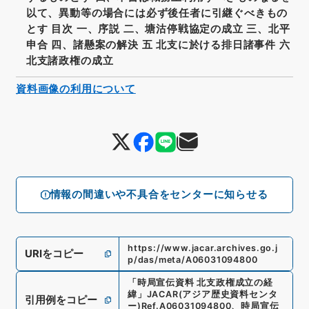
以て、異動等の場合には必ず後任者に引継ぐべきもの
とす 目次 一、序説 二、塘沽停戦協定の成立 三、北平
申合 四、諸懸案の解決 五 北支に於ける排日諸事件 六
北支諸政権の成立
資料画像の利用について
情報の間違いや不具合をセンターに知らせる
https://www.jacar.archives.go.j
URIをコピー
p/das/meta/A06031094800
「
時局宣伝資料 北支政権成立の経
緯
」
JACAR(アジア歴史資料センタ
引用例をコピー
ー)
Ref.
A06031094800
、
時局宣伝