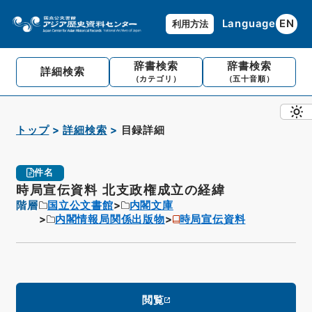
Language
EN
利用方法
辞書検索
辞書検索
詳細検索
（カテゴリ）
（五十音順）
トップ
詳細検索
目録詳細
件名
時局宣伝資料 北支政権成立の経緯
階層
国立公文書館
内閣文庫
内閣情報局関係出版物
時局宣伝資料
閲覧