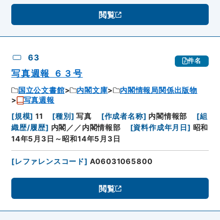
閲覧
63
件名
写真週報 ６３号
国立公文書館
内閣文庫
内閣情報局関係出版物
写真週報
[
規模
]
11
[
種別
]
写真
[
作成者名称
]
内閣情報部
[
組
織歴/履歴
]
内閣／／内閣情報部
[
資料作成年月日
]
昭和
14年5月3日～昭和14年5月3日
[
レファレンスコード
]
A06031065800
閲覧