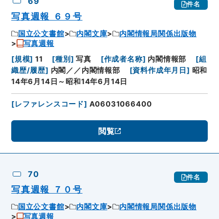
69
件名
写真週報 ６９号
国立公文書館
内閣文庫
内閣情報局関係出版物
写真週報
[
規模
]
11
[
種別
]
写真
[
作成者名称
]
内閣情報部
[
組
織歴/履歴
]
内閣／／内閣情報部
[
資料作成年月日
]
昭和
14年6月14日～昭和14年6月14日
[
レファレンスコード
]
A06031066400
閲覧
70
件名
写真週報 ７０号
国立公文書館
内閣文庫
内閣情報局関係出版物
写真週報