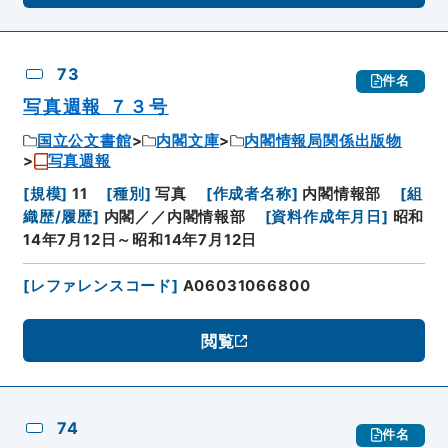
73
件名
写真週報 ７３号
国立公文書館
内閣文庫
内閣情報局関係出版物
写真週報
[
規模
]
11
[
種別
]
写真
[
作成者名称
]
内閣情報部
[
組
織歴/履歴
]
内閣／／内閣情報部
[
資料作成年月日
]
昭和
14年7月12日～昭和14年7月12日
[
レファレンスコード
]
A06031066800
閲覧
74
件名