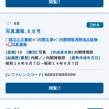
閲覧
68
件名
写真週報 ６８号
国立公文書館
内閣文庫
内閣情報局関係出版物
写真週報
[
規模
]
13
[
種別
]
写真
[
作成者名称
]
内閣情報部
[
組織歴/履歴
]
内閣／／内閣情報部
[
資料作成年月日
]
昭和１４年６月７日～昭和１４年６月７日
[
レファレンスコード
]
A06031066300
閲覧