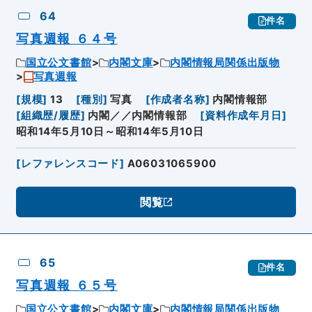
64
件名
写真週報 ６４号
国立公文書館
内閣文庫
内閣情報局関係出版物
写真週報
[
規模
]
13
[
種別
]
写真
[
作成者名称
]
内閣情報部
[
組織歴/履歴
]
内閣／／内閣情報部
[
資料作成年月日
]
昭和14年5月10日～昭和14年5月10日
[
レファレンスコード
]
A06031065900
閲覧
65
件名
写真週報 ６５号
国立公文書館
内閣文庫
内閣情報局関係出版物