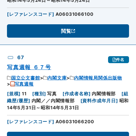
昭和14年5月24日～昭和14年5月24日
[
レファレンスコード
]
A06031066100
閲覧
67
件名
写真週報 ６７号
国立公文書館
内閣文庫
内閣情報局関係出版物
写真週報
[
規模
]
11
[
種別
]
写真
[
作成者名称
]
内閣情報部
[
組
織歴/履歴
]
内閣／／内閣情報部
[
資料作成年月日
]
昭和
14年5月31日～昭和14年5月31日
[
レファレンスコード
]
A06031066200