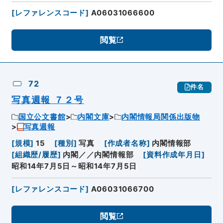
[
レファレンスコード
]
A06031066600
閲覧
72
件名
写真週報 ７２号
国立公文書館
内閣文庫
内閣情報局関係出版物
写真週報
[
規模
]
15
[
種別
]
写真
[
作成者名称
]
内閣情報部
[
組織歴/履歴
]
内閣／／内閣情報部
[
資料作成年月日
]
昭和14年7月5日～昭和14年7月5日
[
レファレンスコード
]
A06031066700
閲覧