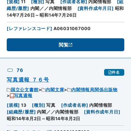
[
規模
]
11
[
種別
]
写真
[
作成者名称
]
内閣情報部
[
組
織歴/履歴
]
内閣／／内閣情報部
[
資料作成年月日
]
昭和
14年7月26日～昭和14年7月26日
[
レファレンスコード
]
A06031067000
閲覧
76
件名
写真週報 ７６号
国立公文書館
内閣文庫
内閣情報局関係出版物
写真週報
[
規模
]
13
[
種別
]
写真
[
作成者名称
]
内閣情報部
[
組織歴/履歴
]
内閣／／内閣情報部
[
資料作成年月日
]
昭和14年8月2日～昭和14年8月2日