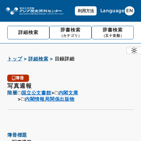
Language
EN
利用方法
辞書検索
辞書検索
詳細検索
（カテゴリ）
（五十音順）
トップ
詳細検索
目録詳細
簿冊
写真週報
階層
国立公文書館
内閣文庫
内閣情報局関係出版物
簿冊標題