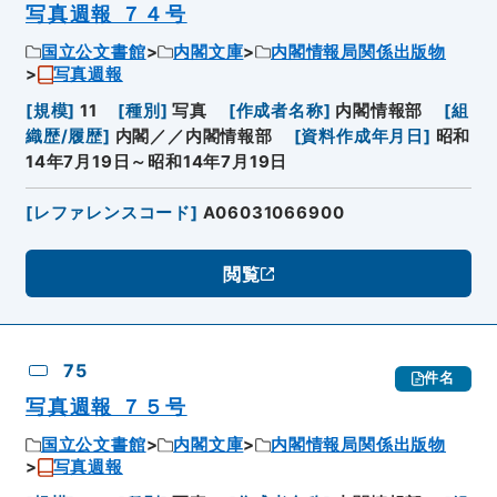
写真週報 ７４号
国立公文書館
内閣文庫
内閣情報局関係出版物
写真週報
[
規模
]
11
[
種別
]
写真
[
作成者名称
]
内閣情報部
[
組
織歴/履歴
]
内閣／／内閣情報部
[
資料作成年月日
]
昭和
14年7月19日～昭和14年7月19日
[
レファレンスコード
]
A06031066900
閲覧
75
件名
写真週報 ７５号
国立公文書館
内閣文庫
内閣情報局関係出版物
写真週報