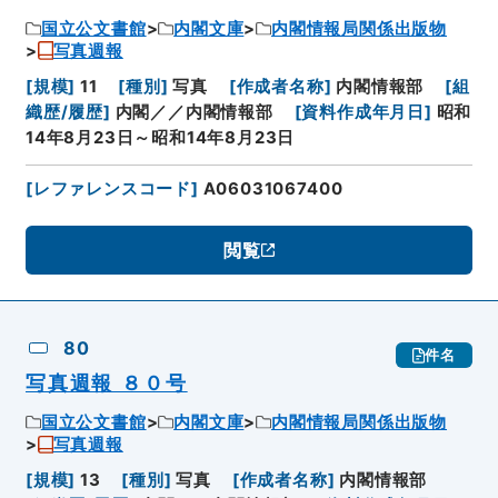
国立公文書館
内閣文庫
内閣情報局関係出版物
写真週報
[
規模
]
11
[
種別
]
写真
[
作成者名称
]
内閣情報部
[
組
織歴/履歴
]
内閣／／内閣情報部
[
資料作成年月日
]
昭和
14年8月23日～昭和14年8月23日
[
レファレンスコード
]
A06031067400
閲覧
80
件名
写真週報 ８０号
国立公文書館
内閣文庫
内閣情報局関係出版物
写真週報
[
規模
]
13
[
種別
]
写真
[
作成者名称
]
内閣情報部