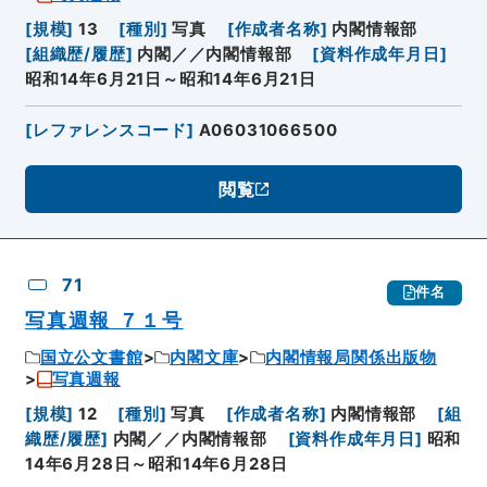
[
規模
]
13
[
種別
]
写真
[
作成者名称
]
内閣情報部
[
組織歴/履歴
]
内閣／／内閣情報部
[
資料作成年月日
]
昭和14年6月21日～昭和14年6月21日
[
レファレンスコード
]
A06031066500
閲覧
71
件名
写真週報 ７１号
国立公文書館
内閣文庫
内閣情報局関係出版物
写真週報
[
規模
]
12
[
種別
]
写真
[
作成者名称
]
内閣情報部
[
組
織歴/履歴
]
内閣／／内閣情報部
[
資料作成年月日
]
昭和
14年6月28日～昭和14年6月28日