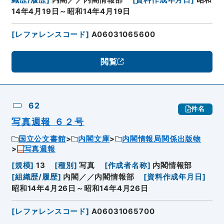
14年4月19日～昭和14年4月19日
[
レファレンスコード
]
A06031065600
閲覧
62
件名
写真週報 ６２号
国立公文書館
内閣文庫
内閣情報局関係出版物
写真週報
[
規模
]
13
[
種別
]
写真
[
作成者名称
]
内閣情報部
[
組織歴/履歴
]
内閣／／内閣情報部
[
資料作成年月日
]
昭和14年4月26日～昭和14年4月26日
[
レファレンスコード
]
A06031065700