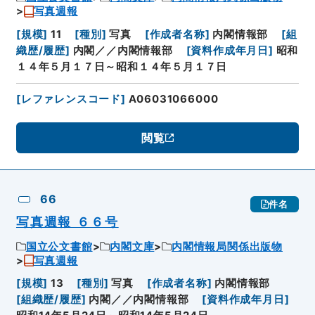
写真週報
[
規模
]
11
[
種別
]
写真
[
作成者名称
]
内閣情報部
[
組
織歴/履歴
]
内閣／／内閣情報部
[
資料作成年月日
]
昭和
１４年５月１７日～昭和１４年５月１７日
[
レファレンスコード
]
A06031066000
閲覧
66
件名
写真週報 ６６号
国立公文書館
内閣文庫
内閣情報局関係出版物
写真週報
[
規模
]
13
[
種別
]
写真
[
作成者名称
]
内閣情報部
[
組織歴/履歴
]
内閣／／内閣情報部
[
資料作成年月日
]