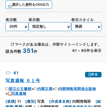
選択した資料をCSV出力
表示数
表示順
表示スタイル
マークがある場合は、外部サイトへリンクします。
351
61
~
80
件を表示
該当件数
件
CSV出力
No.
概要情報
画像等
61
件名
写真週報 ６１号
国立公文書館
内閣文庫
内閣情報局関係出版物
写真週報
[
規模
]
11
[
種別
]
写真
[
作成者名称
]
内閣情報部
[
組
織歴/履歴
]
内閣／／内閣情報部
[
資料作成年月日
]
昭和