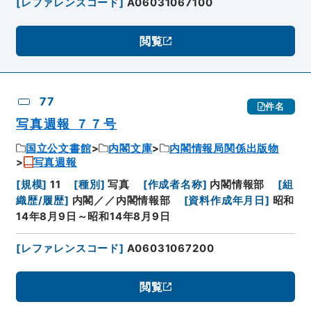
[
レファレンスコード
]
A06031067100
閲覧
77
件名
写真週報 ７７号
国立公文書館
内閣文庫
内閣情報局関係出版物
写真週報
[
規模
]
11
[
種別
]
写真
[
作成者名称
]
内閣情報部
[
組
織歴/履歴
]
内閣／／内閣情報部
[
資料作成年月日
]
昭和
14年8月9日～昭和14年8月9日
[
レファレンスコード
]
A06031067200
閲覧