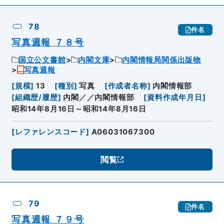
78
件名
写真週報 ７８号
国立公文書館
内閣文庫
内閣情報局関係出版物
写真週報
[
規模
]
13
[
種別
]
写真
[
作成者名称
]
内閣情報部
[
組織歴/履歴
]
内閣／／内閣情報部
[
資料作成年月日
]
昭和14年8月16日～昭和14年8月16日
[
レファレンスコード
]
A06031067300
閲覧
79
件名
写真週報 ７９号