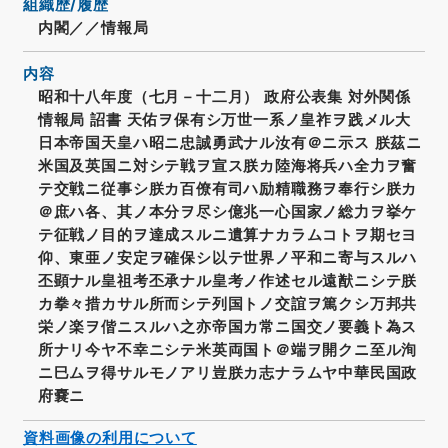
組織歴/履歴
内閣／／情報局
内容
昭和十八年度（七月－十二月） 政府公表集 対外関係
情報局 詔書 天佑ヲ保有シ万世一系ノ皇祚ヲ践メル大
日本帝国天皇ハ昭ニ忠誠勇武ナル汝有＠ニ示ス 朕茲ニ
米国及英国ニ対シテ戦ヲ宣ス朕カ陸海将兵ハ全力ヲ奮
テ交戦ニ従事シ朕カ百僚有司ハ励精職務ヲ奉行シ朕カ
＠庶ハ各、其ノ本分ヲ尽シ億兆一心国家ノ総力ヲ挙ケ
テ征戦ノ目的ヲ達成スルニ遺算ナカラムコトヲ期セヨ
仰、東亜ノ安定ヲ確保シ以テ世界ノ平和ニ寄与スルハ
丕顕ナル皇祖考丕承ナル皇考ノ作述セル遠猷ニシテ朕
カ拳々措カサル所而シテ列国トノ交誼ヲ篤クシ万邦共
栄ノ楽ヲ偕ニスルハ之亦帝国カ常ニ国交ノ要義ト為ス
所ナリ今ヤ不幸ニシテ米英両国ト＠端ヲ開クニ至ル洵
ニ巳ムヲ得サルモノアリ豈朕カ志ナラムヤ中華民国政
府嚢ニ
資料画像の利用について