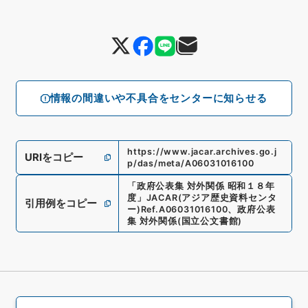
情報の間違いや不具合をセンターに知らせる
https://www.jacar.archives.go.j
URIをコピー
p/das/meta/A06031016100
「
政府公表集 対外関係 昭和１８年
度
」
JACAR(アジア歴史資料センタ
引用例をコピー
ー)
Ref.
A06031016100
、
政府公表
集 対外関係
(
国立公文書館
)