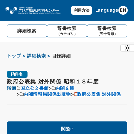
Language
EN
利用方法
辞書検索
辞書検索
詳細検索
（カテゴリ）
（五十音順）
トップ
詳細検索
目録詳細
件名
政府公表集 対外関係 昭和１８年度
階層
国立公文書館
内閣文庫
内閣情報局関係出版物
政府公表集 対外関係
閲覧