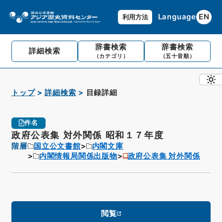
Language
EN
利用方法
辞書検索
辞書検索
詳細検索
（カテゴリ）
（五十音順）
トップ
詳細検索
目録詳細
件名
政府公表集 対外関係 昭和１７年度
階層
国立公文書館
内閣文庫
内閣情報局関係出版物
政府公表集 対外関係
閲覧