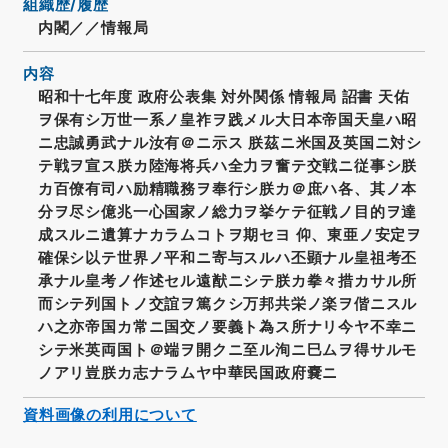
組織歴/履歴
内閣／／情報局
内容
昭和十七年度 政府公表集 対外関係 情報局 詔書 天佑
ヲ保有シ万世一系ノ皇祚ヲ践メル大日本帝国天皇ハ昭
ニ忠誠勇武ナル汝有＠ニ示ス 朕茲ニ米国及英国ニ対シ
テ戦ヲ宣ス朕カ陸海将兵ハ全力ヲ奮テ交戦ニ従事シ朕
カ百僚有司ハ励精職務ヲ奉行シ朕カ＠庶ハ各、其ノ本
分ヲ尽シ億兆一心国家ノ総力ヲ挙ケテ征戦ノ目的ヲ達
成スルニ遺算ナカラムコトヲ期セヨ 仰、東亜ノ安定ヲ
確保シ以テ世界ノ平和ニ寄与スルハ丕顕ナル皇祖考丕
承ナル皇考ノ作述セル遠猷ニシテ朕カ拳々措カサル所
而シテ列国トノ交誼ヲ篤クシ万邦共栄ノ楽ヲ偕ニスル
ハ之亦帝国カ常ニ国交ノ要義ト為ス所ナリ今ヤ不幸ニ
シテ米英両国ト＠端ヲ開クニ至ル洵ニ巳ムヲ得サルモ
ノアリ豈朕カ志ナラムヤ中華民国政府嚢ニ
資料画像の利用について