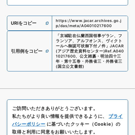
https://www.jacar.archives.go.j
URIをコピー
p/das/meta/A04010217600
「
京城駐在仏蘭西国領事ゲラン、フ
ランソア、アルフオンス、ヴィクト
ールヘ御認可状御下付ノ件
」
JACAR
引用例をコピー
(アジア歴史資料センター)
Ref.
A040
10217600
、
公文雑纂・明治四十三
年・第十五巻・外務省三・外務省三
(
国立公文書館
)
ご訪問いただきありがとうございます。
私たちがより良い情報を提供できるように、
プライ
バシーポリシー
に基づいたクッキー（Cookie）の
取得と利用に同意をお願いいたします。