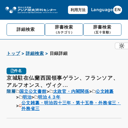
Language
EN
利用方法
辞書検索
辞書検索
詳細検索
（カテゴリ）
（五十音順）
トップ
詳細検索
目録詳細
件名
京城駐在仏蘭西国領事ゲラン、フランソア、
アルフオンス、ヴィク...
階層
国立公文書館
太政官・内閣関係
公文雑纂
明治
明治４３年
公文雑纂・明治四十三年・第十五巻・外務省三・
外務省三