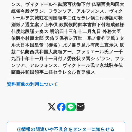
ンス、ヴィクトールヘ御認可状御下付 仏蘭西共和国大
統領今般ゲラン、フランソア、アルフォンス、ヴィク
トールヲ京城駐在同国領事ニ任セラレ候ニ付御認可状
別紙ノ通立案ノ上奉供 欽閲候間御本書御下付相成候様
仕度此段謹テ奏ス 明治四十三年十二月九日 外務大臣
伯爵小村壽太郎 天佑ヲ保有シ万世一系ノ帝祚ヲ践ミタ
ル大日本国皇帝（御名）此ノ書ヲ見ル有衆ニ宣示ス 朕
茲ニ仏蘭西共和国大統領アー、ファリエール氏ノ一千
九百十年十一月十一日付ノ委任状ヲ閲シ ゲラン、フラ
ンソア、アルフォンス、ヴィクトール氏ヲ京城駐在仏
蘭西共和国領事ニ任セラレタル旨ヲ領ス
資料画像の利用について
情報の間違いや不具合をセンターに知らせる