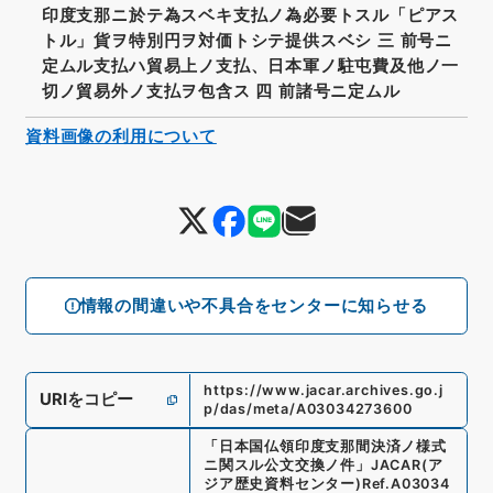
印度支那ニ於テ為スベキ支払ノ為必要トスル「ピアス
トル」貨ヲ特別円ヲ対価トシテ提供スベシ 三 前号ニ
定ムル支払ハ貿易上ノ支払、日本軍ノ駐屯費及他ノ一
切ノ貿易外ノ支払ヲ包含ス 四 前諸号ニ定ムル
資料画像の利用について
情報の間違いや不具合をセンターに知らせる
https://www.jacar.archives.go.j
URIをコピー
p/das/meta/A03034273600
「
日本国仏領印度支那間決済ノ様式
ニ関スル公文交換ノ件
」
JACAR(ア
ジア歴史資料センター)
Ref.
A03034