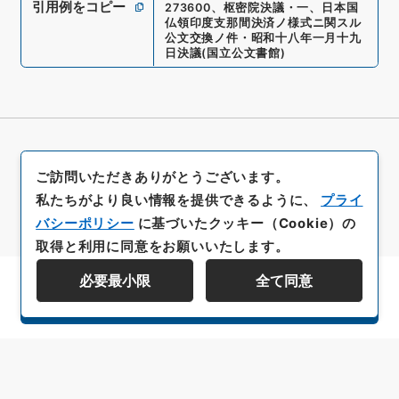
引用例をコピー
273600
、
枢密院決議・一、日本国
仏領印度支那間決済ノ様式ニ関スル
公文交換ノ件・昭和十八年一月十九
日決議
(
国立公文書館
)
ご訪問いただきありがとうございます。
私たちがより良い情報を提供できるように、
プライ
バシーポリシー
に基づいたクッキー（Cookie）の
取得と利用に同意をお願いいたします。
必要最小限
全て同意
資料群階層を表示する
All rights reserved/Copyright©
Japan Center for Asian Historical Records