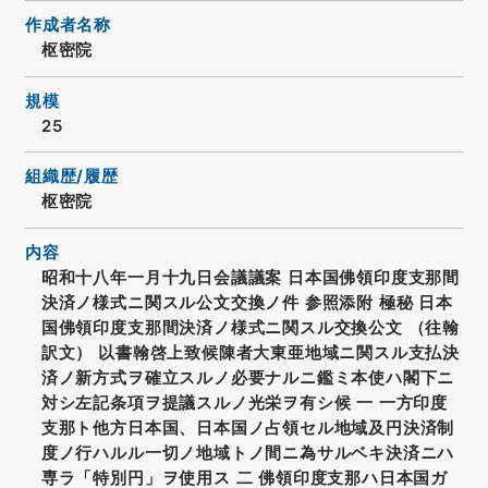
作成者名称
枢密院
規模
25
組織歴/履歴
枢密院
内容
昭和十八年一月十九日会議議案 日本国佛領印度支那間
決済ノ様式ニ関スル公文交換ノ件 参照添附 極秘 日本
国佛領印度支那間決済ノ様式ニ関スル交換公文 （往翰
訳文） 以書翰啓上致候陳者大東亜地域ニ関スル支払決
済ノ新方式ヲ確立スルノ必要ナルニ鑑ミ本使ハ閣下ニ
対シ左記条項ヲ提議スルノ光栄ヲ有シ候 一 一方印度
支那ト他方日本国、日本国ノ占領セル地域及円決済制
度ノ行ハルル一切ノ地域トノ間ニ為サルベキ決済ニハ
専ラ「特別円」ヲ使用ス 二 佛領印度支那ハ日本国ガ