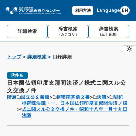
Language
EN
利用方法
辞書検索
辞書検索
詳細検索
（カテゴリ）
（五十音順）
トップ
詳細検索
目録詳細
件名
日本国仏領印度支那間決済ノ様式ニ関スル公
文交換ノ件
階層
国立公文書館
枢密院関係文書
決議
昭和
枢密院決議・一、日本国仏領印度支那間決済ノ様
式ニ関スル公文交換ノ件・昭和十八年一月十九日
決議