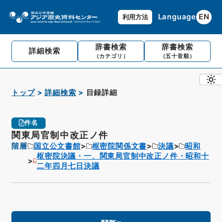
Language
EN
利用方法
辞書検索
辞書検索
詳細検索
（カテゴリ）
（五十音順）
トップ
詳細検索
目録詳細
件名
関東局官制中改正ノ件
階層
国立公文書館
枢密院関係文書
決議
昭和
枢密院決議・一、関東局官制中改正ノ件・昭和十
二年四月七日決議