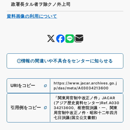
政署長タル者ヲ除クノ外上司
資料画像の利用について
情報の間違いや不具合をセンターに知らせる
https://www.jacar.archives.go.j
URIをコピー
p/das/meta/A03034213600
「
関東局官制中改正ノ件
」
JACAR
(アジア歴史資料センター)
Ref.
A030
引用例をコピー
34213600
、
枢密院決議・一、関東
局官制中改正ノ件・昭和十二年四月
七日決議
(
国立公文書館
)