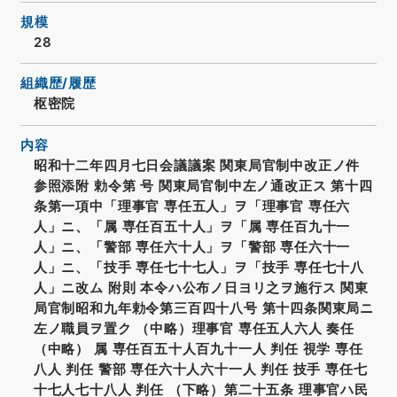
規模
28
組織歴/履歴
枢密院
内容
昭和十二年四月七日会議議案 関東局官制中改正ノ件
参照添附 勅令第 号 関東局官制中左ノ通改正ス 第十四
条第一項中「理事官 専任五人」ヲ「理事官 専任六
人」ニ、「属 専任百五十人」ヲ「属 専任百九十一
人」ニ、「警部 専任六十人」ヲ「警部 専任六十一
人」ニ、「技手 専任七十七人」ヲ「技手 専任七十八
人」ニ改ム 附則 本令ハ公布ノ日ヨリ之ヲ施行ス 関東
局官制昭和九年勅令第三百四十八号 第十四条関東局ニ
左ノ職員ヲ置ク （中略）理事官 専任五人六人 奏任
（中略） 属 専任百五十人百九十一人 判任 視学 専任
八人 判任 警部 専任六十人六十一人 判任 技手 専任七
十七人七十八人 判任 （下略）第二十五条 理事官ハ民