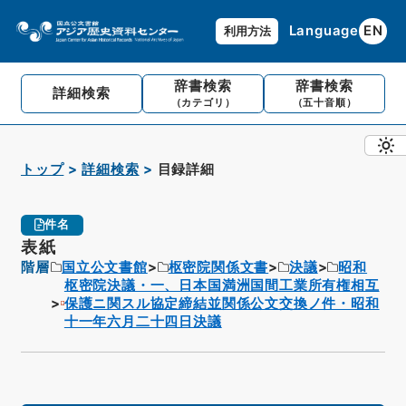
Language
EN
利用方法
辞書検索
辞書検索
詳細検索
（カテゴリ）
（五十音順）
トップ
詳細検索
目録詳細
件名
表紙
階層
国立公文書館
枢密院関係文書
決議
昭和
枢密院決議・一、日本国満洲国間工業所有権相互
保護ニ関スル協定締結並関係公文交換ノ件・昭和
十一年六月二十四日決議