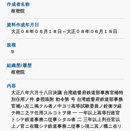
作成者名称
枢密院
資料作成年月日
大正０８年０６月１８日～大正０８年０６月１８日
規模
9
組織歴/履歴
枢密院
内容
大正八年六月十八日決議 台湾総督府鉄道部事務官補特
別任用ノ件 参照添附 勅令第 号 台湾総督府鉄道部事務
官補ハ左ニ掲クル者ノ中ヨリ高等試験委員ノ銓衡ヲ経
テ特ニ之ヲ任用スルコトヲ得 一 一年以上高等行政官
トシテ鉄道事務ニ従事シタル者 二 三年以上判任官以
上ノ官ニ在職シテ鉄道事務ニ従事シ現ニ其ノ職ニ在リ