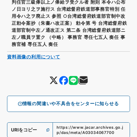
判任官三級俸以上ノ俸給ヲ受クル者 附則 本令ハ公布
ノ日ヨリ之ヲ施行ス 台湾総督府鉄道部事務官特別 任
用令ハ之ヲ廃止ス 参照 ○台湾総督府鉄道部官制中改
正勅令案抄（朱書ハ改正案） 勅令第 号 台湾総督府鉄
道部官制中左ノ通改正ス 第二条 台湾総督府鉄道部ニ
左ノ職員ヲ置ク （中略） 事務官 専任七五人 奏任 事
務官補 専任五人 奏任
資料画像の利用について
情報の間違いや不具合をセンターに知らせる
https://www.jacar.archives.go.j
URIをコピー
p/das/meta/A03034067700