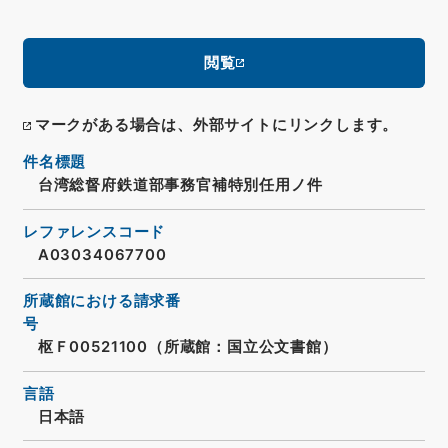
閲覧
マークがある場合は、外部サイトにリンクします。
件名標題
台湾総督府鉄道部事務官補特別任用ノ件
レファレンスコード
A03034067700
所蔵館における請求番
号
枢Ｆ00521100（所蔵館：国立公文書館）
言語
日本語