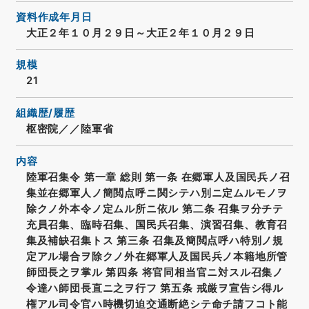
資料作成年月日
大正２年１０月２９日～大正２年１０月２９日
規模
21
組織歴/履歴
枢密院／／陸軍省
内容
陸軍召集令 第一章 総則 第一条 在郷軍人及国民兵ノ召
集並在郷軍人ノ簡閲点呼ニ関シテハ別ニ定ムルモノヲ
除クノ外本令ノ定ムル所ニ依ル 第二条 召集ヲ分チテ
充員召集、臨時召集、国民兵召集、演習召集、教育召
集及補缺召集トス 第三条 召集及簡閲点呼ハ特別ノ規
定アル場合ヲ除クノ外在郷軍人及国民兵ノ本籍地所管
師団長之ヲ掌ル 第四条 将官同相当官ニ対スル召集ノ
令達ハ師団長直ニ之ヲ行フ 第五条 戒厳ヲ宣告シ得ル
権アル司令官ハ時機切迫交通断絶シテ命チ請フコト能