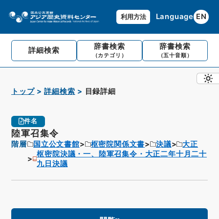
Language
EN
利用方法
辞書検索
辞書検索
詳細検索
（カテゴリ）
（五十音順）
トップ
詳細検索
目録詳細
件名
陸軍召集令
階層
国立公文書館
枢密院関係文書
決議
大正
枢密院決議・一、陸軍召集令・大正二年十月二十
九日決議