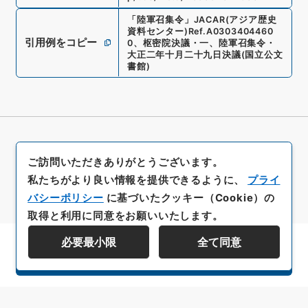
「
陸軍召集令
」
JACAR(アジア歴史
資料センター)
Ref.
A0303404460
引用例をコピー
0
、
枢密院決議・一、陸軍召集令・
大正二年十月二十九日決議
(
国立公文
書館
)
ご訪問いただきありがとうございます。
私たちがより良い情報を提供できるように、
プライ
バシーポリシー
に基づいたクッキー（Cookie）の
取得と利用に同意をお願いいたします。
必要最小限
全て同意
資料群階層を表示する
All rights reserved/Copyright©