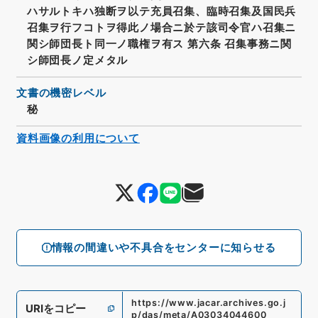
ハサルトキハ独断ヲ以テ充員召集、臨時召集及国民兵
召集ヲ行フコトヲ得此ノ場合ニ於テ該司令官ハ召集ニ
関シ師団長ト同一ノ職権ヲ有ス 第六条 召集事務ニ関
シ師団長ノ定メタル
文書の機密レベル
秘
資料画像の利用について
情報の間違いや不具合をセンターに知らせる
https://www.jacar.archives.go.j
URIをコピー
p/das/meta/A03034044600