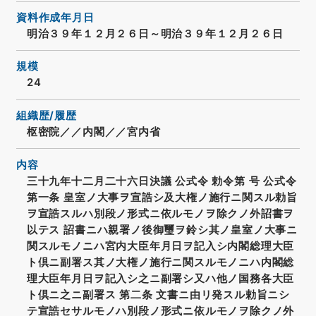
資料作成年月日
明治３９年１２月２６日～明治３９年１２月２６日
規模
24
組織歴/履歴
枢密院／／内閣／／宮内省
内容
三十九年十二月二十六日決議 公式令 勅令第 号 公式令
第一条 皇室ノ大事ヲ宣誥シ及大権ノ施行ニ関スル勅旨
ヲ宣誥スルハ別段ノ形式ニ依ルモノヲ除クノ外詔書ヲ
以テス 詔書ニハ親署ノ後御璽ヲ鈴シ其ノ皇室ノ大事ニ
関スルモノニハ宮内大臣年月日ヲ記入シ内閣総理大臣
ト倶ニ副署ス其ノ大権ノ施行ニ関スルモノニハ内閣総
理大臣年月日ヲ記入シ之ニ副署シ又ハ他ノ国務各大臣
ト倶ニ之ニ副署ス 第二条 文書ニ由リ発スル勅旨ニシ
テ宣誥セサルモノハ別段ノ形式ニ依ルモノヲ除クノ外