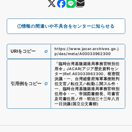
情報の間違いや不具合をセンターに知らせる
https://www.jacar.archives.go.j
URIをコピー
p/das/meta/A03033962300
「
臨時台湾基隆築港局事務官特別任
用令
」
JACAR(アジア歴史資料セン
ター)
Ref.
A03033962300
、
枢密院
決議・一、台湾総督府海軍幕僚附判
引用例をコピー
任文官ノ転任又ハ転勤ニ関スル件・
一、臨時台湾基隆築港局事務官特別
任用令・一、帝国図書館長、司書官
及司書任用ノ件・明治三十三年八月
一日決議
(
国立公文書館
)