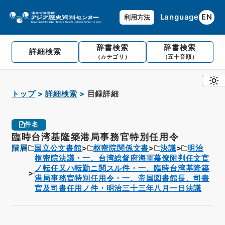
Language
EN
利用方法
辞書検索
辞書検索
詳細検索
（カテゴリ）
（五十音順）
トップ
詳細検索
目録詳細
件名
臨時台湾基隆築港局事務官特別任用令
階層
国立公文書館
枢密院関係文書
決議
明治
枢密院決議・一、台湾総督府海軍幕僚附判任文官
ノ転任又ハ転勤ニ関スル件・一、臨時台湾基隆築
港局事務官特別任用令・一、帝国図書館長、司書
官及司書任用ノ件・明治三十三年八月一日決議