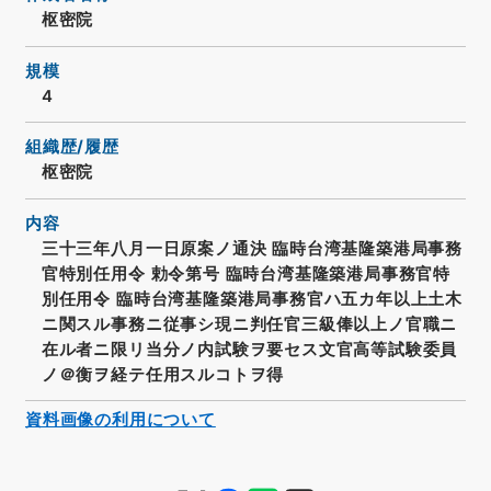
枢密院
規模
4
組織歴/履歴
枢密院
内容
三十三年八月一日原案ノ通決 臨時台湾基隆築港局事務
官特別任用令 勅令第号 臨時台湾基隆築港局事務官特
別任用令 臨時台湾基隆築港局事務官ハ五カ年以上土木
ニ関スル事務ニ従事シ現ニ判任官三級俸以上ノ官職ニ
在ル者ニ限リ当分ノ内試験ヲ要セス文官高等試験委員
ノ＠衡ヲ経テ任用スルコトヲ得
資料画像の利用について