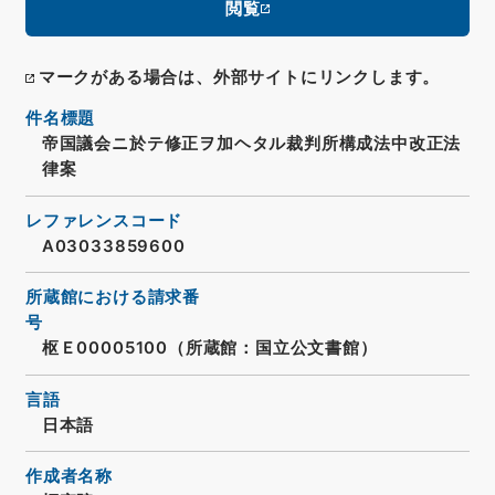
閲覧
マークがある場合は、外部サイトにリンクします。
件名標題
帝国議会ニ於テ修正ヲ加ヘタル裁判所構成法中改正法
律案
レファレンスコード
A03033859600
所蔵館における請求番
号
枢Ｅ00005100（所蔵館：国立公文書館）
言語
日本語
作成者名称