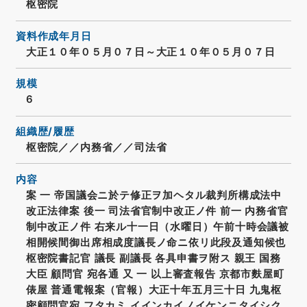
枢密院
資料作成年月日
大正１０年０５月０７日～大正１０年０５月０７日
規模
6
組織歴/履歴
枢密院／／内務省／／司法省
内容
案 一 帝国議会ニ於テ修正ヲ加ヘタル裁判所構成法中
改正法律案 後一 司法省官制中改正ノ件 前一 内務省官
制中改正ノ件 右来ル十一日（水曜日）午前十時会議被
相開候間御出席相成度議長ノ命ニ依リ此段及通知候也
枢密院書記官 議長 副議長 各具申書ヲ附ス 親王 国務
大臣 顧問官 宛各通 又 一 以上審査報告 京都市麩屋町
俵屋 普通電報案（官報）大正十年五月三十日 九鬼枢
密顧問官宛 フタカミ イインカイノイケンニタイシク