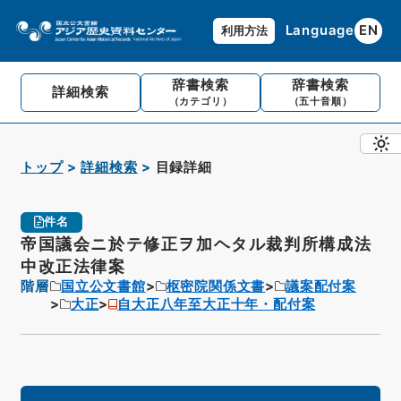
Language
EN
利用方法
辞書検索
辞書検索
詳細検索
（カテゴリ）
（五十音順）
トップ
詳細検索
目録詳細
件名
帝国議会ニ於テ修正ヲ加ヘタル裁判所構成法
中改正法律案
階層
国立公文書館
枢密院関係文書
議案配付案
大正
自大正八年至大正十年・配付案