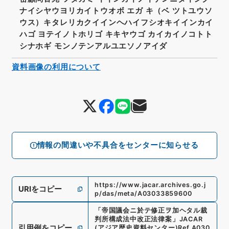
ナイシヤウヨリカイトウオボ エガ キ（ベ ツトユウソ
ウス）キタレリカクイインヘハイフシオキイインカイ
ハゴ ヨテイノトホリゴ キキヤウゴ カイカイノコトト
シナホギ モンノテンアルユエソノアイダ
資料画像の利用について
情報の間違いや不具合をセンターに知らせる
https://www.jacar.archives.go.j
URIをコピー
p/das/meta/A03033859600
「
帝国議会ニ於テ修正ヲ加ヘタル裁
判所構成法中改正法律案
」
JACAR
引用例をコピー
(アジア歴史資料センター)
Ref.
A030