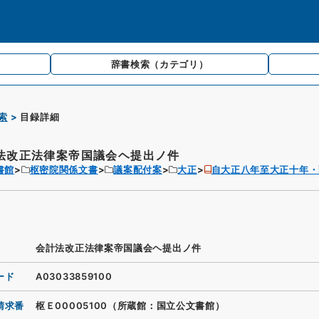
辞書検索
（カテゴリ）
索
目録詳細
法改正法律案帝国議会ヘ提出ノ件
書館
枢密院関係文書
議案配付案
大正
自大正八年至大正十年・
会計法改正法律案帝国議会ヘ提出ノ件
ード
A03033859100
請求番
枢Ｅ00005100（所蔵館：国立公文書館）