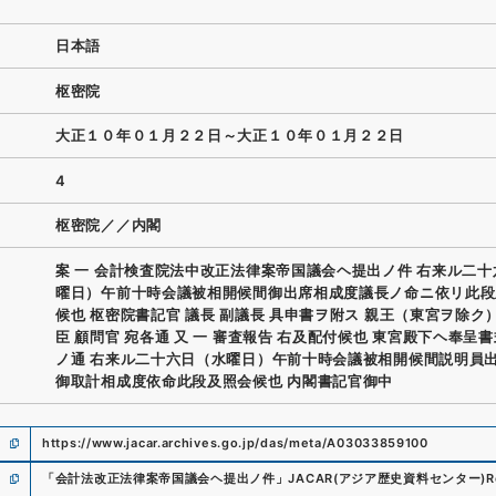
日本語
枢密院
大正１０年０１月２２日～大正１０年０１月２２日
4
枢密院／／内閣
案 一 会計検査院法中改正法律案帝国議会ヘ提出ノ件 右来ル二
曜日）午前十時会議被相開候間御出席相成度議長ノ命ニ依リ此段
候也 枢密院書記官 議長 副議長 具申書ヲ附ス 親王（東宮ヲ除ク
臣 顧問官 宛各通 又 一 審査報告 右及配付候也 東宮殿下ヘ奉呈
ノ通 右来ル二十六日（水曜日）午前十時会議被相開候間説明員
御取計相成度依命此段及照会候也 内閣書記官御中
https://www.jacar.archives.go.jp/das/meta/A03033859100
「
会計法改正法律案帝国議会ヘ提出ノ件
」
JACAR(アジア歴史資料センター)
R