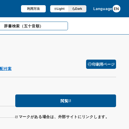
Language
EN
利用方法
Light
Dark
辞書検索
（五十音順）
印刷用ページ
配付案
閲覧
マークがある場合は、外部サイトにリンクします。