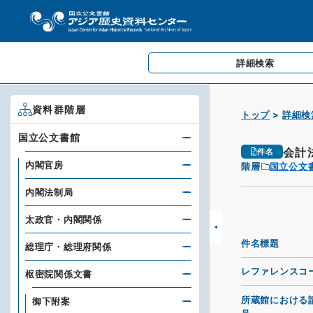
詳細検索
資料群階層
トップ
詳細検
国立公文書館
会計
件名
内閣官房
階層
国立公文
内閣法制局
太政官・内閣関係
件名標題
総理庁・総理府関係
レファレンスコ
枢密院関係文書
所蔵館における
御下附案