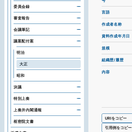
号
委員会録
言語
審査報告
作成者名称
会議筆記
資料作成年月日
議案配付案
規模
明治
組織歴/履歴
大正
内容
昭和
決議
特別上奏
上奏并内閣通報
URIをコピー
枢密院文書
引用例をコピー