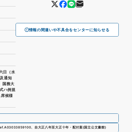
情報の間違いや不具合をセンターに知らせる
十六日（水
及通知
） 国務大
書式ハ例規
出席候様
ef.
A03033859100
、
自大正八年至大正十年・配付案
(
国立公文書館
)