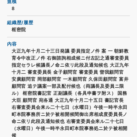
規模
8
組織歴/履歴
枢密院
内容
大正九年十月二十三日発議 委員指定ノ件 案 一 朝鮮教
育令中改正ノ件 右御諮詢相成候ニ付左記之通審査委員
指定セラレ候議長ノ命ニ依リ此段及通知候也 大正九年
十月二 審査委員長 金子顧問官 審査委員 曽我顧問官
安廣顧問官 岡部顧問官 一木顧問官 久保田顧問官 富井
顧問官 追テ議案一部及配付候也（両議長及委員ニ限
ル） 枢密院書記官 正副議長（各具申書ヲ附ス） 国務
大臣 顧問官 宛各通 大正九年十月二十五日 書記官長
右審査委員会来ル二十七日（水曜日）午後一時半永田
町本院事務所ニ於テ被相開候間御出席相成度委員長ノ
命ニ依リ此段及通知候也 右審査委員会来ル二十七日
（水曜日）午後一時半永田町本院事務処ニ於テ被相開
候