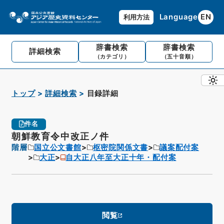
Language
EN
利用方法
辞書検索
辞書検索
詳細検索
（カテゴリ）
（五十音順）
トップ
詳細検索
目録詳細
件名
朝鮮教育令中改正ノ件
階層
国立公文書館
枢密院関係文書
議案配付案
大正
自大正八年至大正十年・配付案
閲覧