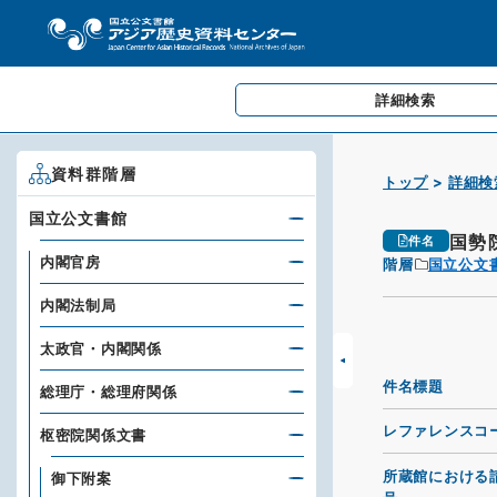
詳細検索
資料群階層
トップ
詳細検
国立公文書館
国勢
件名
内閣官房
階層
国立公文
内閣法制局
太政官・内閣関係
件名標題
総理庁・総理府関係
レファレンスコ
枢密院関係文書
所蔵館における
御下附案