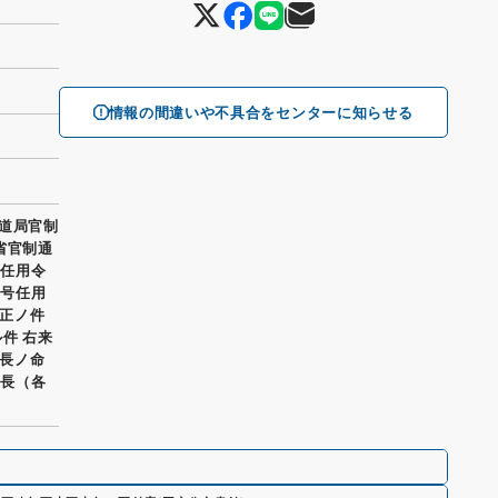
情報の間違いや不具合をセンターに知らせる
鉄道局官制
省官制通
生任用令
二号任用
正ノ件
件 右来
長ノ命
議長（各