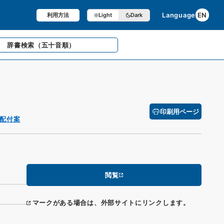
Language
EN
利用方法
Light
Dark
辞書検索
（五十音順）
印刷用ページ
配付案
閲覧
マークがある場合は、外部サイトにリンクします。