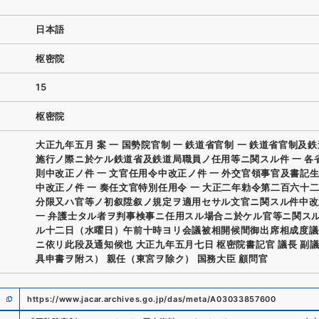
日本語
枢密院
15
枢密院
大正九年五月 案 一 国勢院官制 一 鉄道省官制 一 鉄道省官制及
施行ノ際ニ於ケル鉄道省及鉄道局職員ノ任用等ニ関スル件 一 各
則中改正ノ件 一 文官任用令中改正ノ件 一 外交官領事官及書記
中改正ノ件 一 奏任文官特別任用令 一 大正二年勅令第二百六十
分限又ハ官等ノ初叙陞叙ノ規定ヲ適用セサル文官ニ関スル件中改
一 弁護士タル者ヲ判事検事ニ任用スル場合ニ於ケル官等ニ関スル
ル十二日（水曜日）午前十時ヨリ会議被相開候間御出席相成度議
ニ依リ此段及通知候也 大正九年五月七日 枢密院書記官 議長 副
具申書ヲ附ス） 親任（東宮ヲ除ク） 国務大臣 顧問官
https://www.jacar.archives.go.jp/das/meta/A03033857600