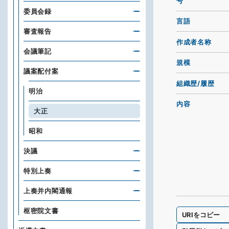
号
委員会録
言語
審査報告
作成者名称
会議筆記
規模
議案配付案
組織歴/履歴
明治
内容
大正
昭和
決議
特別上奏
上奏并内閣通報
枢密院文書
URIをコピー