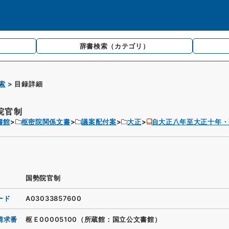
辞書検索
（カテゴリ）
索
目録詳細
院官制
書館
枢密院関係文書
議案配付案
大正
自大正八年至大正十年・
国勢院官制
ード
A03033857600
請求番
枢Ｅ00005100（所蔵館：国立公文書館）